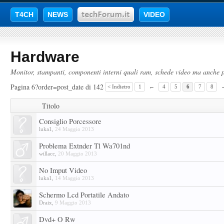
T4CH
NEWS
VIDEO
Hardware
Monitor, stampanti, componenti interni quali ram, schede video ma anche pe
Pagina 6?order=post_date di 142
< Indietro
1
←
4
5
6
7
8
Titolo
Consiglio Porcessore
luka1
,
24 Maggio 2013
Problema Extnder Tl Wa701nd
willacc
,
20 Maggio 2013
No Imput Video
luka1
,
14 Maggio 2013
Schermo Lcd Portatile Andato
Draix
,
9 Maggio 2013
Dvd+ O Rw