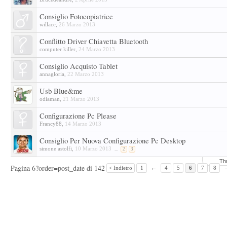
Consiglio Fotocopiatrice
willacc
,
26 Marzo 2013
Conflitto Driver Chiavetta Bluetooth
computer killer
,
24 Marzo 2013
Consiglio Acquisto Tablet
annagloria
,
22 Marzo 2013
Usb Blue&me
odiaman
,
21 Marzo 2013
Configurazione Pc Please
Francy88
,
14 Marzo 2013
Consiglio Per Nuova Configurazione Pc Desktop
simone astolfi
,
10 Marzo 2013
...
2
3
Th
Pagina 6?order=post_date di 142
< Indietro
1
←
4
5
6
7
8