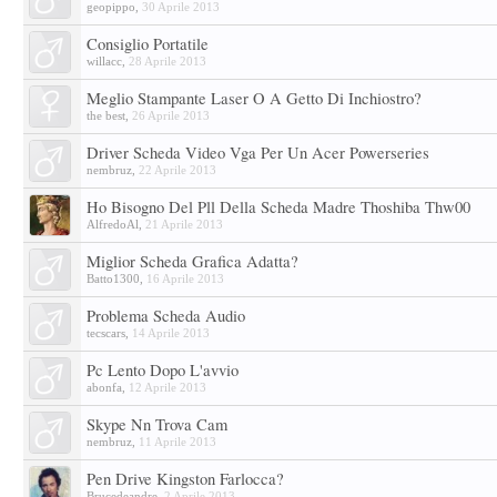
geopippo
,
30 Aprile 2013
Consiglio Portatile
willacc
,
28 Aprile 2013
Meglio Stampante Laser O A Getto Di Inchiostro?
the best
,
26 Aprile 2013
Driver Scheda Video Vga Per Un Acer Powerseries
nembruz
,
22 Aprile 2013
Ho Bisogno Del Pll Della Scheda Madre Thoshiba Thw00
AlfredoAl
,
21 Aprile 2013
Miglior Scheda Grafica Adatta?
Batto1300
,
16 Aprile 2013
Problema Scheda Audio
tecscars
,
14 Aprile 2013
Pc Lento Dopo L'avvio
abonfa
,
12 Aprile 2013
Skype Nn Trova Cam
nembruz
,
11 Aprile 2013
Pen Drive Kingston Farlocca?
Brucedeandre
,
2 Aprile 2013