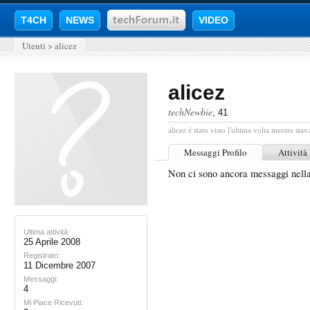
T4CH
NEWS
VIDEO
Utenti
>
alicez
alicez
techNewbie
, 41
alicez è stato visto l'ultima volta mentre stav
Messaggi Profilo
Attività
Non ci sono ancora messaggi nella
Ultima attività:
25 Aprile 2008
Registrato:
11 Dicembre 2007
Messaggi:
4
Mi Piace Ricevuti: