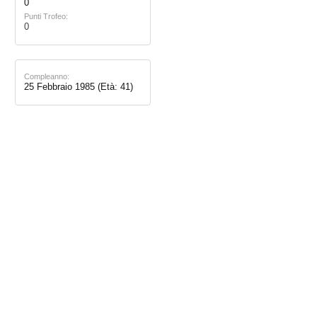
0
Punti Trofeo:
0
Compleanno:
25 Febbraio 1985
(Età: 41)