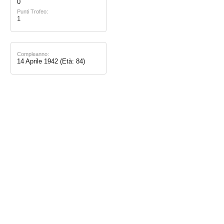
0
Punti Trofeo:
1
Compleanno:
14 Aprile 1942
(Età: 84)