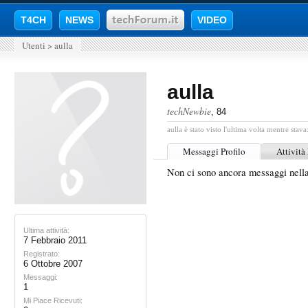
T4CH
NEWS
VIDEO
Utenti
>
aulla
aulla
techNewbie
, 84
aulla è stato visto l'ultima volta mentre stava
Messaggi Profilo
Attività
Non ci sono ancora messaggi nella
Ultima attività:
7 Febbraio 2011
Registrato:
6 Ottobre 2007
Messaggi:
1
Mi Piace Ricevuti: