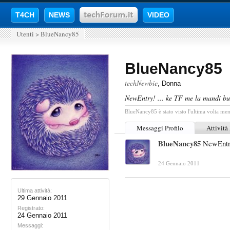
T4CH
NEWS
VIDEO
Utenti
>
BlueNancy85
BlueNancy85
techNewbie
, Donna
NewEntry! ... ke TF me la mandi b
BlueNancy85 è stato visto l'ultima volta men
Messaggi Profilo
Attività
BlueNancy85
NewEntry
24 Gennaio 2011
Ultima attività:
29 Gennaio 2011
Registrato:
24 Gennaio 2011
Messaggi: