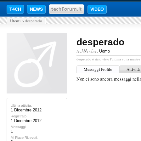
T4CH
NEWS
VIDEO
Utenti
>
desperado
desperado
techNewbie
, Uomo
desperado è stato visto l'ultima volta mentre 
Messaggi Profilo
Attività
Non ci sono ancora messaggi nell
Ultima attività:
1 Dicembre 2012
Registrato:
1 Dicembre 2012
Messaggi:
1
Mi Piace Ricevuti: