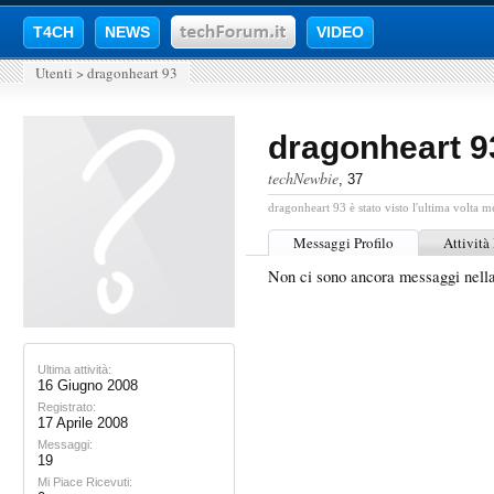
T4CH
NEWS
VIDEO
Utenti
>
dragonheart 93
dragonheart 9
techNewbie
, 37
dragonheart 93 è stato visto l'ultima volta m
Messaggi Profilo
Attività
Non ci sono ancora messaggi nella
Ultima attività:
16 Giugno 2008
Registrato:
17 Aprile 2008
Messaggi:
19
Mi Piace Ricevuti: