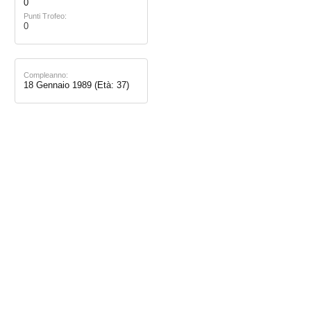
0
Punti Trofeo:
0
Compleanno:
18 Gennaio 1989
(Età: 37)