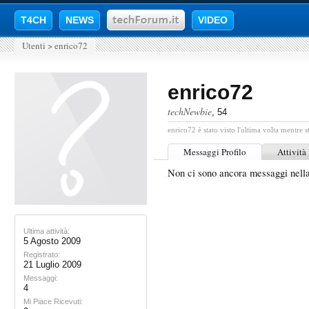
T4CH
NEWS
VIDEO
Utenti
>
enrico72
enrico72
techNewbie
, 54
enrico72 è stato visto l'ultima volta mentre s
Messaggi Profilo
Attività
Non ci sono ancora messaggi nella
Ultima attività:
5 Agosto 2009
Registrato:
21 Luglio 2009
Messaggi:
4
Mi Piace Ricevuti: