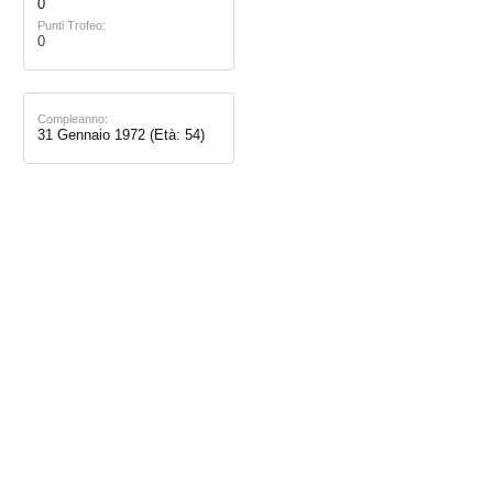
0
Punti Trofeo:
0
Compleanno:
31 Gennaio 1972
(Età: 54)