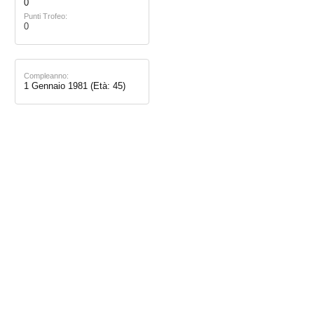
0
Punti Trofeo:
0
Compleanno:
1 Gennaio 1981
(Età: 45)