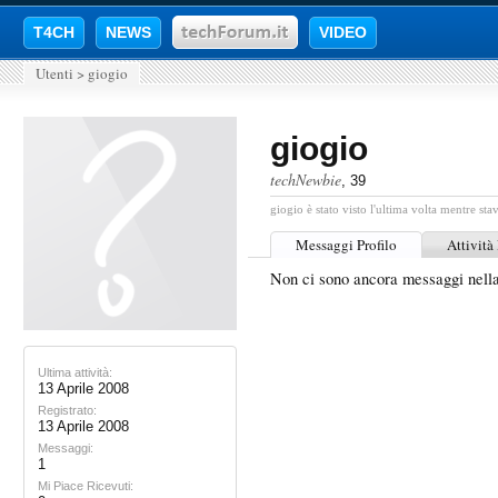
T4CH
NEWS
VIDEO
Utenti
>
giogio
giogio
techNewbie
, 39
giogio è stato visto l'ultima volta mentre sta
Messaggi Profilo
Attività
Non ci sono ancora messaggi nella
Ultima attività:
13 Aprile 2008
Registrato:
13 Aprile 2008
Messaggi:
1
Mi Piace Ricevuti: