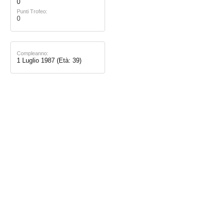
0
Punti Trofeo:
0
Compleanno:
1 Luglio 1987
(Età: 39)