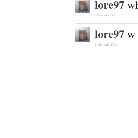
lore97
wh
3 Marzo 2011
lore97
w 
8 Gennaio 2011