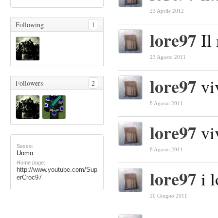
23 Aprile 2012
Following
1
lore97
Il
23 Agosto 2011
lore97
vi
Followers
2
8 Agosto 2011
lore97
vi
Sesso:
8 Agosto 2011
Uomo
Home page:
http://www.youtube.com/Sup
lore97
i 
erCroc97
20 Giugno 2011