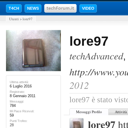
T4CH
NEWS
VIDEO
Utenti
>
lore97
lore97
techAdvanced
http://www.yo
2012
Ultima attività:
6 Luglio 2016
Registrato:
8 Gennaio 2011
lore97 è stato vist
Messaggi:
784
Messaggi Profilo
Attività
Mi Piace Ricevuti:
59
lore97
ht
Punti Trofeo:
28