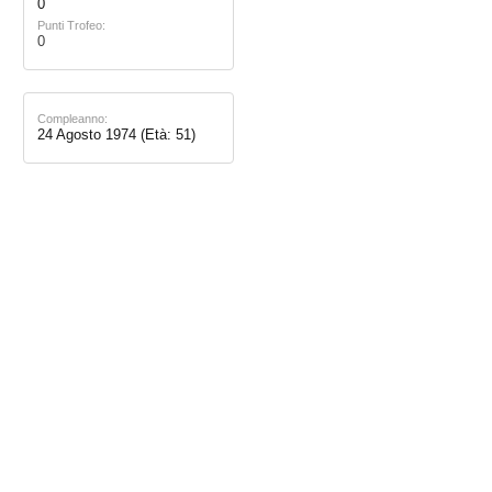
0
Punti Trofeo:
0
Compleanno:
24 Agosto 1974
(Età: 51)