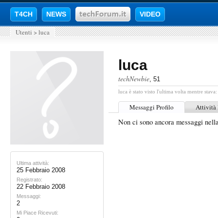
T4CH
NEWS
VIDEO
Utenti
>
luca
luca
techNewbie
, 51
luca è stato visto l'ultima volta mentre stava:
Messaggi Profilo
Attività
Non ci sono ancora messaggi nella
Ultima attività:
25 Febbraio 2008
Registrato:
22 Febbraio 2008
Messaggi:
2
Mi Piace Ricevuti: