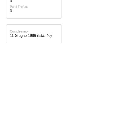
0
Punti Trofeo:
0
Compleanno:
11 Giugno 1986
(Età: 40)