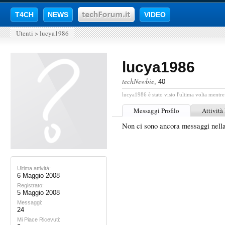
T4CH
NEWS
VIDEO
Utenti
>
lucya1986
lucya1986
techNewbie
, 40
lucya1986 è stato visto l'ultima volta mentre
Messaggi Profilo
Attività
Non ci sono ancora messaggi nell
Ultima attività:
6 Maggio 2008
Registrato:
5 Maggio 2008
Messaggi:
24
Mi Piace Ricevuti: