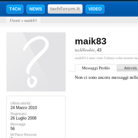
T4CH
NEWS
VIDEO
Utenti
>
maik83
maik83
techNewbie
, 43
maik83 è stato visto l'ultima volta mentre st
Messaggi Profilo
Attività
Non ci sono ancora messaggi nell
Ultima attività:
24 Marzo 2010
Registrato:
26 Luglio 2008
Messaggi:
56
Mi Piace Ricevuti: