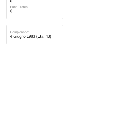
0
Punti Trofeo:
0
Compleanno:
4 Giugno 1983
(Età: 43)