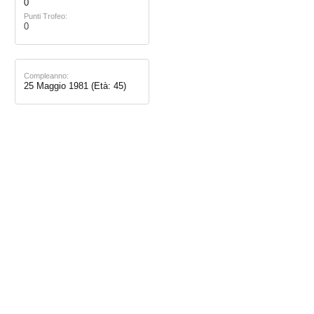
0
Punti Trofeo:
0
Compleanno:
25 Maggio 1981
(Età: 45)