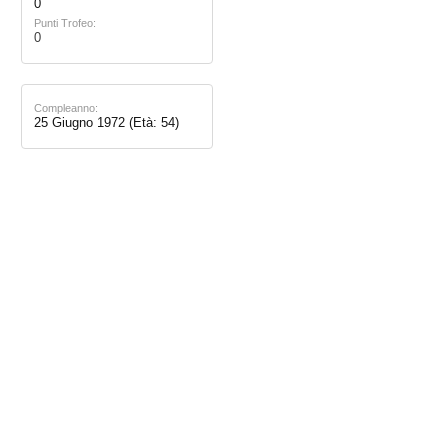
0
Punti Trofeo:
0
Compleanno:
25 Giugno 1972
(Età: 54)