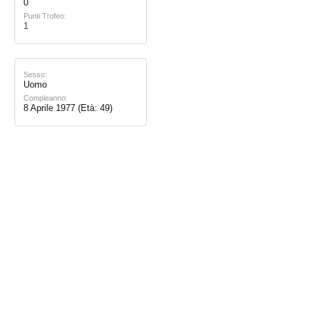
0
Punti Trofeo:
1
Sesso:
Uomo
Compleanno:
8 Aprile 1977
(Età: 49)