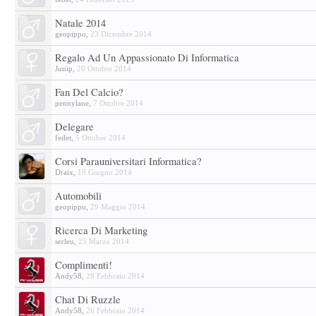
Natale 2014
geopippo
,
23 Dicembre 2014
Regalo Ad Un Appassionato Di Informatica
Junip
,
20 Ottobre 2014
Fan Del Calcio?
pennylane
,
7 Ottobre 2014
Delegare
fedet
,
5 Ottobre 2014
Corsi Parauniversitari Informatica?
Draix
,
19 Giugno 2014
Automobili
geopippo
,
29 Maggio 2014
Ricerca Di Marketing
serleu
,
25 Marzo 2014
Complimenti!
Andy58
,
28 Febbraio 2014
Chat Di Ruzzle
Andy58
,
26 Febbraio 2014