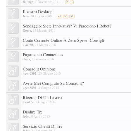
Bujinga
,
7 Novembre 2011
...
2
3
Il vostro Desktop
Jena
,
30 Luglio 2008
...
49
50
51
Sondaggio: Siete Innovativi? Vi Piacciono I Robot?
Dome
,
24 Maggio 2016
Conto Corrente Online A Zero Spese, Consigli
kiai969
,
24 Marzo 2016
Pagamento Contactless
claire
,
8 Gennaio 2016
Conrad.it Opinione
jigen8591
,
23 Giugno 2015
Avete Mei Comprato Su Conrad.it?
jigen8591
,
3 Giugno 2015
Ricerca Di Un Lavoro
luca877
,
1 Giugno 2015
Disdire Tre
fedet
,
8 Aprile 2015
Servizio Clienti Di Tre
fedet
,
24 Febbraio 2015