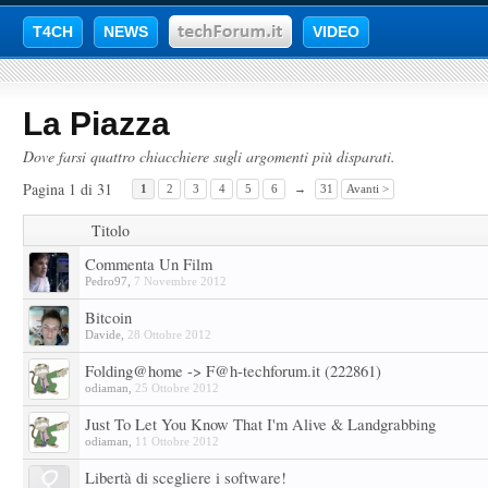
T4CH
NEWS
VIDEO
La Piazza
Dove farsi quattro chiacchiere sugli argomenti più disparati.
Pagina 1 di 31
1
2
3
4
5
6
→
31
Avanti >
Titolo
Commenta Un Film
Pedro97
,
7 Novembre 2012
Bitcoin
Davide
,
28 Ottobre 2012
Folding@home -> F@h-techforum.it (222861)
odiaman
,
25 Ottobre 2012
Just To Let You Know That I'm Alive & Landgrabbing
odiaman
,
11 Ottobre 2012
Libertà di scegliere i software!