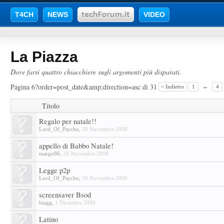
T4CH
NEWS
VIDEO
La Piazza
Dove farsi quattro chiacchiere sugli argomenti più disparati.
Pagina 6?order=post_date&amp;direction=asc di 31
< Indietro
1
←
4
Titolo
Regalo per natale!!
Lord_Of_Psycho
,
26 Novembre 2008
appello di Babbo Natale!
margo86
,
26 Novembre 2008
Legge p2p
Lord_Of_Psycho
,
30 Novembre 2008
screensaver Bsod
biagg
,
1 Dicembre 2008
Latino