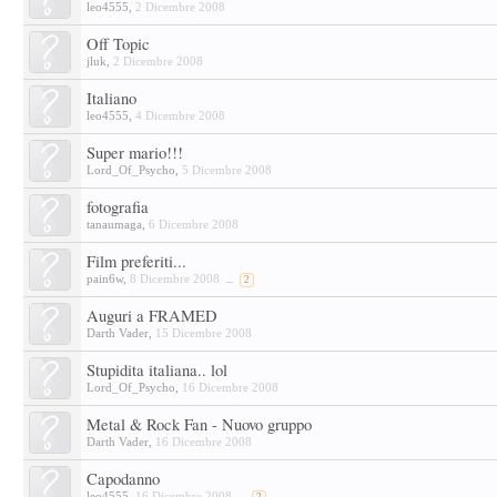
leo4555
,
2 Dicembre 2008
Off Topic
jluk
,
2 Dicembre 2008
Italiano
leo4555
,
4 Dicembre 2008
Super mario!!!
Lord_Of_Psycho
,
5 Dicembre 2008
fotografia
tanaumaga
,
6 Dicembre 2008
Film preferiti...
pain6w
,
8 Dicembre 2008
...
2
Auguri a FRAMED
Darth Vader
,
15 Dicembre 2008
Stupidita italiana.. lol
Lord_Of_Psycho
,
16 Dicembre 2008
Metal & Rock Fan - Nuovo gruppo
Darth Vader
,
16 Dicembre 2008
Capodanno
leo4555
,
16 Dicembre 2008