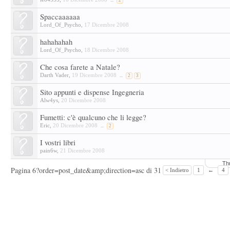
...
2
Spaccaaaaaa
Lord_Of_Psycho
,
17 Dicembre 2008
hahahahah
Lord_Of_Psycho
,
18 Dicembre 2008
Che cosa farete a Natale?
Darth Vader
,
19 Dicembre 2008
...
2
3
Sito appunti e dispense Ingegneria
Alw4ys
,
20 Dicembre 2008
Fumetti: c'è qualcuno che li legge?
Eric
,
20 Dicembre 2008
...
2
I vostri libri
pain6w
,
21 Dicembre 2008
Th
Pagina 6?order=post_date&amp;direction=asc di 31
< Indietro
1
←
4