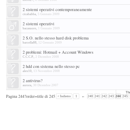
2 sistemi operativi contemporaneamente
cicababba
,
5 Gennaio 2009
2 sistemi operativi
bacasuoro
,
1 Gennaio 2009
2 S.O. nello stesso hard disk problema
barcella88
,
12 Gennaio 2009
2 problemi: Hotmail + Account Windows
C.C.C.P.
,
2 Dicembre 2008
2 hdd con sistema nello stesso pc
alex10
,
13 Novembre 2008
2 antivirus?
aurora
,
30 Dicembre 2007
Th
Pagina 244?order=title di 245
< Indietro
1
←
240
241
242
243
244
245