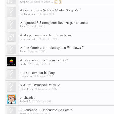
AntoKr
,
26 Ottobre 2010
...
2
3
Aaaa...cercasi Scheda Madre Sony Vaio
hablameluna
,
18 Marzo 2008
A-squared 3.5 completo: licenza per un anno
Jena
,
20 Luglio 2008
A skype non piace la mia webcam!
peppoxy123
,
18 Settembre 2011
A fine Ottobre tanti dettagli su Windows 7
Jena
,
16 Agosto 2008
A cosa server tor? come si usa?
Giuly1234
,
3 Aprile 2011
a cosa serve un backup
pasqualito
,
21 Maggio 2009
> Aiuto! Windows Vista <
marcokava
,
21 Novembre 2007
3. sharder
Pedro'97
,
22 Febbraio 2011
3 Domande ! Rispondete Se Potete
zorro27
,
6 Gennaio 2008