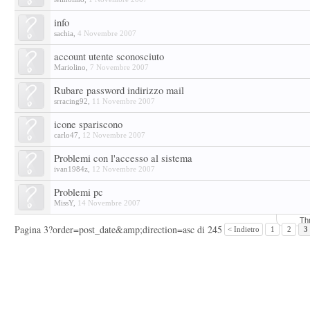
info
sachia
,
4 Novembre 2007
account utente sconosciuto
Mariolino
,
7 Novembre 2007
Rubare password indirizzo mail
srracing92
,
11 Novembre 2007
icone spariscono
carlo47
,
12 Novembre 2007
Problemi con l'accesso al sistema
ivan1984z
,
12 Novembre 2007
Problemi pc
MissY
,
14 Novembre 2007
Th
Pagina 3?order=post_date&amp;direction=asc di 245
< Indietro
1
2
3