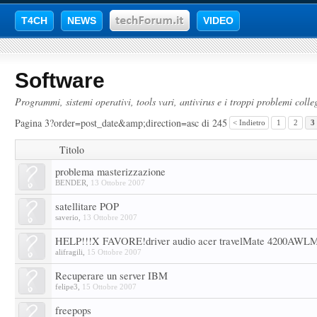
T4CH
NEWS
VIDEO
Software
Programmi, sistemi operativi, tools vari, antivirus e i troppi problemi colleg
Pagina 3?order=post_date&amp;direction=asc di 245
< Indietro
1
2
3
Titolo
problema masterizzazione
BENDER
,
13 Ottobre 2007
satellitare POP
saverio
,
13 Ottobre 2007
HELP!!!X FAVORE!driver audio acer travelMate 4200AWL
alifragili
,
15 Ottobre 2007
Recuperare un server IBM
felipe3
,
15 Ottobre 2007
freepops