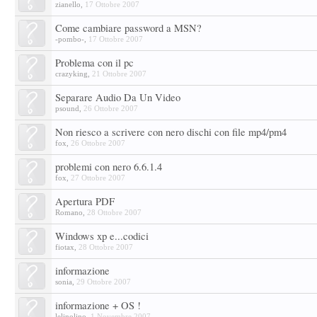
zianello
,
17 Ottobre 2007
Come cambiare password a MSN?
-pombo-
,
17 Ottobre 2007
Problema con il pc
crazyking
,
21 Ottobre 2007
Separare Audio Da Un Video
psound
,
26 Ottobre 2007
Non riesco a scrivere con nero dischi con file mp4/pm4
fox
,
26 Ottobre 2007
problemi con nero 6.6.1.4
fox
,
27 Ottobre 2007
Apertura PDF
Romano
,
28 Ottobre 2007
Windows xp e...codici
fiotax
,
28 Ottobre 2007
informazione
sonia
,
29 Ottobre 2007
informazione + OS !
lelinolino
,
1 Novembre 2007