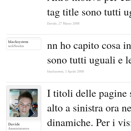
tag title sono tutti u
Davide
,
27 Marzo 2008
nn ho capito cosa int
blacksystem
techNewbie
sono tutti uguali e l
blacksystem
,
1 Aprile 2008
I titoli delle pagin
alto a sinistra ora n
dinamiche. Per i vi
Davide
Amministratore