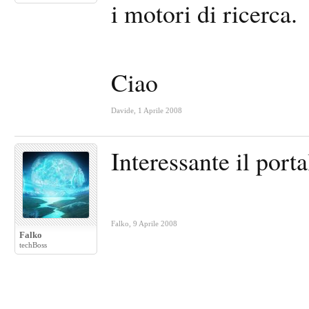
i motori di ricerca.
Ciao
Davide
,
1 Aprile 2008
Interessante il port
Falko
,
9 Aprile 2008
Falko
techBoss