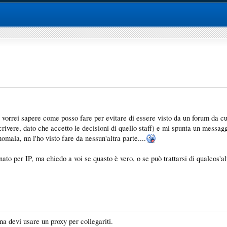
 vorrei sapere come posso fare per evitare di essere visto da un forum da c
vere, dato che accetto le decisioni di quello staff) e mi spunta un messaggio
mala, nn l'ho visto fare da nessun'altra parte....
ato per IP, ma chiedo a voi se quasto è vero, o se può trattarsi di qualcos'al
a devi usare un proxy per collegariti.