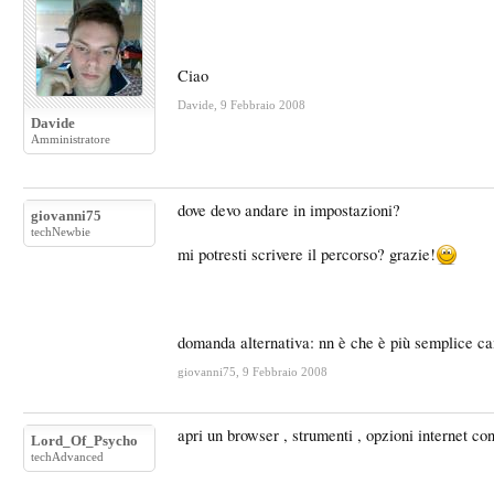
Ciao
Davide
,
9 Febbraio 2008
Davide
Amministratore
dove devo andare in impostazioni?
giovanni75
techNewbie
mi potresti scrivere il percorso? grazie!
domanda alternativa: nn è che è più semplice cam
giovanni75
,
9 Febbraio 2008
apri un browser , strumenti , opzioni internet con
Lord_Of_Psycho
techAdvanced