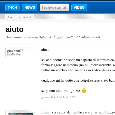
T4CH
NEWS
VIDEO
Forum
>
Internet
aiuto
Discussione inserita in '
Internet
' da
giovanni75
,
9 Febbraio 2008
.
aiuto
giovanni75
techNewbie
salve siccome nn sono un esperto di informatica,
fanno leggere nemmeno (nn mi interesserebbe scri
l'altro mi sembra che sia una cosa abbastanza ano
qualcuno mi ha detto che potrei essere stato bann
se potete aiutarmi, grazie!
giovanni75
,
9 Febbraio 2008
Elimina a cache del tuo brosware, se non funzion