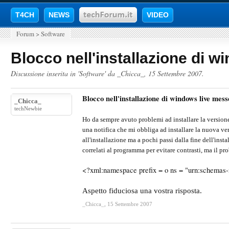
T4CH
NEWS
VIDEO
Forum
>
Software
Blocco nell'installazione di 
Discussione inserita in '
Software
' da
_Chicca_
,
15 Settembre 2007
.
Blocco nell'installazione di windows live me
_Chicca_
techNewbie
Ho da sempre avuto problemi ad installare la version
una notifica che mi obbliga ad installare la nuova ver
all'installazione ma a pochi passi dalla fine dell'ins
correlati al programma per evitare contrasti, ma il pr
<?xml:namespace prefix = o ns = "urn:schemas
Aspetto fiduciosa una vostra risposta.
_Chicca_
,
15 Settembre 2007