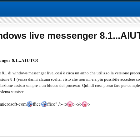
windows live messenger 8.1...AIU
ssenger 8.1...AIUTO!
e 8.1 di windows messenger live, così è circa un anno che utilizzo la versione prec
sione 8.1 (senza darmi alcuna scelta, visto che non mi era più possibile accedere co
tallazione assisto sempre a un blocco del processo. Quindi cosa posso fare per complet
oblema sussiste.
-microsoft-com
ffice
ffice" /><o
>
</o
>