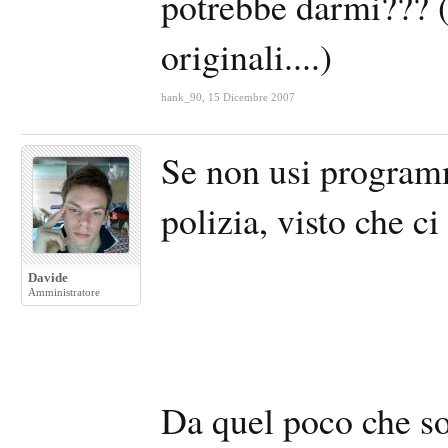
potrebbe darmi??? 
originali....)
hank_90
,
15 Dicembre 2007
Se non usi programm
polizia, visto che ci 
Davide
Amministratore
Da quel poco che so