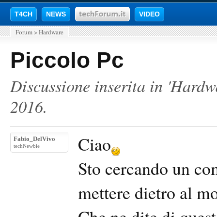
T4CH
NEWS
VIDEO
Forum
>
Hardware
Piccolo Pc
Discussione inserita in '
Hardw
2016
.
Ciao
Fabio_DelVivo
techNewbie
Sto cercando un com
mettere dietro al m
Che ne dite di quest