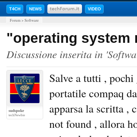
T4CH
NEWS
VIDEO
Forum
>
Software
"operating system 
Discussione inserita in '
Softwa
Salve a tutti , pochi
portatile compaq d
apparsa la scritta ,
sudspoke
techNewbie
not found , allora h