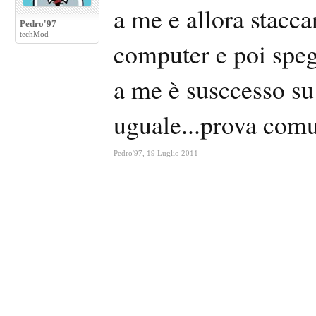
a me e allora stacca
Pedro'97
techMod
computer e poi spegn
a me è susccesso su
uguale...prova com
Pedro'97
,
19 Luglio 2011