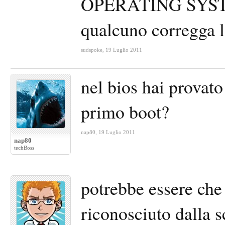
OPERATING SYST
qualcuno corregga l
sudspoke
,
19 Luglio 2011
nel bios hai provato
primo boot?
nap80
,
19 Luglio 2011
nap80
techBoss
potrebbe essere che
riconosciuto dalla 