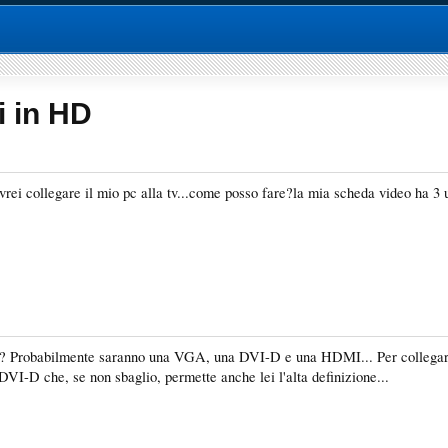
i in HD
ovrei collegare il mio pc alla tv...come posso fare?la mia scheda video ha 3 u
heda? Probabilmente saranno una VGA, una DVI-D e una HDMI... Per collegarl
 DVI-D che, se non sbaglio, permette anche lei l'alta definizione...