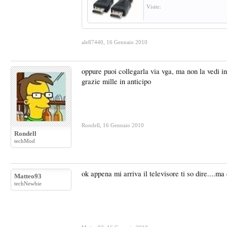
Visite:
ale87440
,
16 Gennaio 2010
oppure puoi collegarla via vga, ma non la vedi i
grazie mille in anticipo
Rondell
,
16 Gennaio 2010
Rondell
techMod
ok appena mi arriva il televisore ti so dire....ma
Matteo93
techNewbie