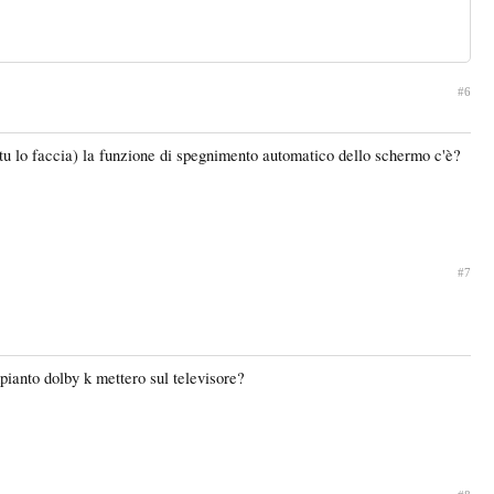
#6
 tu lo faccia) la funzione di spegnimento automatico dello schermo c'è?
#7
mpianto dolby k mettero sul televisore?