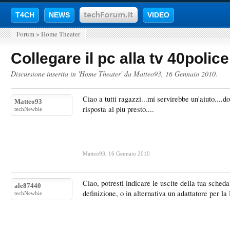
T4CH
NEWS
VIDEO
Forum
>
Home Theater
Collegare il pc alla tv 40police
Discussione inserita in '
Home Theater
' da
Matteo93
,
16 Gennaio 2010
.
Ciao a tutti ragazzi...mi servirebbe un'aiuto....d
Matteo93
risposta al piu presto....
techNewbie
Matteo93
,
16 Gennaio 2010
Ciao, potresti indicare le uscite della tua sc
ale87440
definizione, o in alternativa un adattatore per la
techNewbie