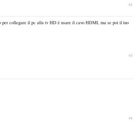
#2
do per collegare il pc alla tv HD è usare il cavo HDMI, ma se poi il tuo
#3
#4