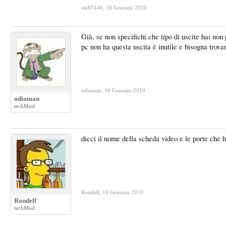
ale87440
,
16 Gennaio 2010
Già, se non specifichi che tipo di uscite hai non
pc non ha questa uscita è inutile e bisogna trova
odiaman
,
16 Gennaio 2010
odiaman
techMod
dicci il nome della scheda video e le porte che ha
Rondell
,
16 Gennaio 2010
Rondell
techMod