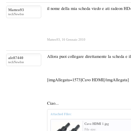
il nome della mia scheda viedo e ati radeon HD
Matteo93
techNewbie
Matteo93
,
16 Gennaio 2010
Allora puoi collegare direttamente la scheda e 
ale87440
techNewbie
[imgAllegata=1573]Cavo HDMI[/imgAllegata]
Ciao...
Attached Files:
Cavo HDMI 1.jpg
File size: