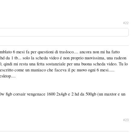
#22
mblato 6 mesi fa per questioni di trasloco.... ancora non mi ha fatto
 hd da 1 tb... solo la scheda video é non proprio nuovissima, una radeon
50, qindi mi resta una fetta sostanziale per una buona scheda video. Tu lo
descritto come un maniaco che faceva il pc nuovo ogni 6 mesi.....
esktop....
650w 8gb corsair vengenace 1600 2x4gb e 2 hd da 500gb (un maxtor e un
#23