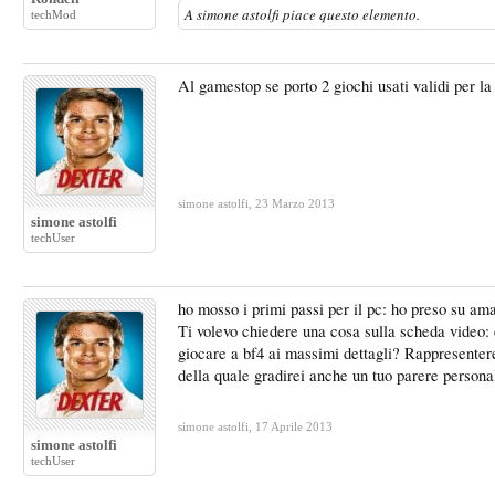
A
simone astolfi
piace questo elemento.
techMod
Al gamestop se porto 2 giochi usati validi per l
simone astolfi
,
23 Marzo 2013
simone astolfi
techUser
ho mosso i primi passi per il pc: ho preso su a
Ti volevo chiedere una cosa sulla scheda video: 
giocare a bf4 ai massimi dettagli? Rappresentere
della quale gradirei anche un tuo parere persona
simone astolfi
,
17 Aprile 2013
simone astolfi
techUser