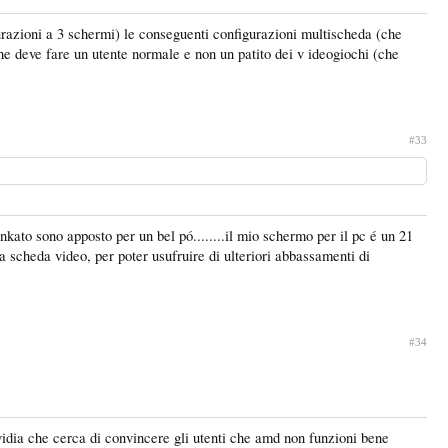
gurazioni a 3 schermi) le conseguenti configurazioni multischeda (che
he deve fare un utente normale e non un patito dei v ideogiochi (che
#33
nkato sono apposto per un bel pó........il mio schermo per il pc é un 21
la scheda video, per poter usufruire di ulteriori abbassamenti di
#34
vidia che cerca di convincere gli utenti che amd non funzioni bene