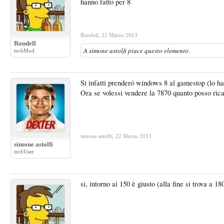
hanno fatto per 8
Rondell
,
22 Marzo 2013
Rondell
A
simone astolfi
piace questo elemento.
techMod
Si infatti prenderó windows 8 al gamestop (lo ha
Ora se volessi vendere la 7870 quanto posso rica
simone astolfi
,
22 Marzo 2013
simone astolfi
techUser
si, intorno ai 150 è giusto (alla fine si trova 