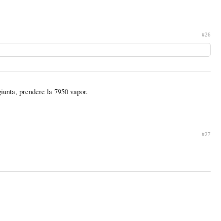
#26
iunta, prendere la 7950 vapor.
#27