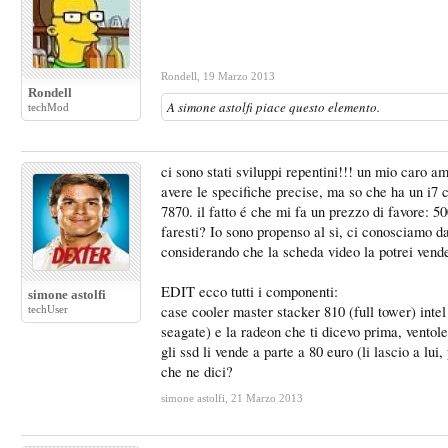
Rondell
,
19 Marzo 2013
Rondell
A
simone astolfi
piace questo elemento.
techMod
ci sono stati sviluppi repentini!!! un mio caro a
avere le specifiche precise, ma so che ha un i7 
7870. il fatto é che mi fa un prezzo di favore: 5
faresti? Io sono propenso al si, ci conosciamo d
considerando che la scheda video la potrei vender
EDIT ecco tutti i componenti:
simone astolfi
case cooler master stacker 810 (full tower) int
techUser
seagate) e la radeon che ti dicevo prima, ventole 
gli ssd li vende a parte a 80 euro (li lascio a lu
che ne dici?
simone astolfi
,
21 Marzo 2013