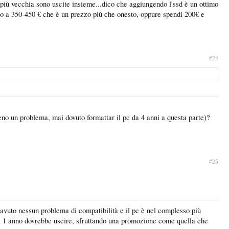
 più vecchia sono uscite insieme...dico che aggiungendo l'ssd è un ottimo
to a 350-450 € che è un prezzo più che onesto, oppure spendi 200€ e
#24
 un problema, mai dovuto formattar il pc da 4 anni a questa parte)?
#25
vuto nessun problema di compatibilità e il pc è nel complesso più
ca 1 anno dovrebbe uscire, sfruttando una promozione come quella che