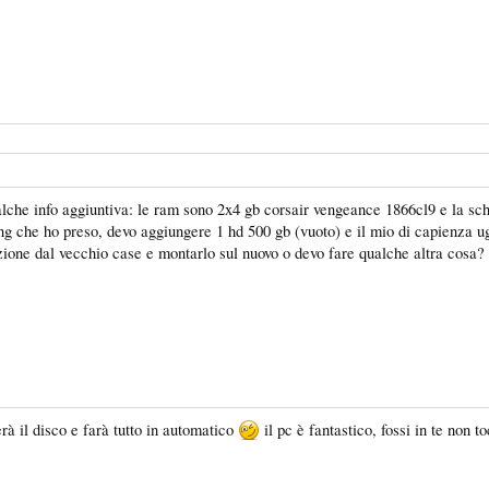
qualche info aggiuntiva: le ram sono 2x4 gb corsair vengeance 1866cl9 e la 
ung che ho preso, devo aggiungere 1 hd 500 gb (vuoto) e il mio di capienza u
azione dal vecchio case e montarlo sul nuovo o devo fare qualche altra cosa?
erà il disco e farà tutto in automatico
il pc è fantastico, fossi in te non 