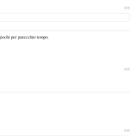
#28
 giochi per parecchio tempo.
#29
#30