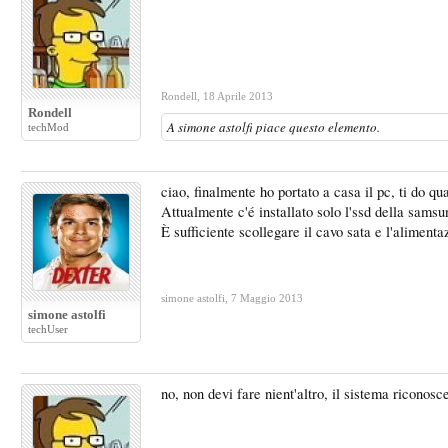
Rondell
,
18 Aprile 2013
Rondell
A
simone astolfi
piace questo elemento.
techMod
ciao, finalmente ho portato a casa il pc, ti do 
Attualmente c'é installato solo l'ssd della sams
È sufficiente scollegare il cavo sata e l'aliment
simone astolfi
,
7 Maggio 2013
simone astolfi
techUser
no, non devi fare nient'altro, il sistema riconosc