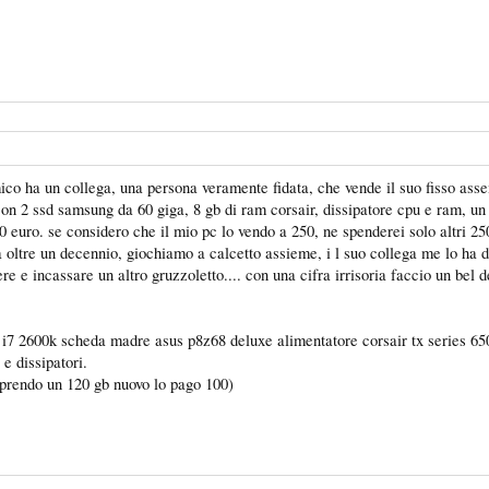
mico ha un collega, una persona veramente fidata, che vende il suo fisso asse
con 2 ssd samsung da 60 giga, 8 gb di ram corsair, dissipatore cpu e ram, un
00 euro. se considero che il mio pc lo vendo a 250, ne spenderei solo altri 2
a oltre un decennio, giochiamo a calcetto assieme, i l suo collega me lo ha 
e e incassare un altro gruzzoletto.... con una cifra irrisoria faccio un bel d
el i7 2600k scheda madre asus p8z68 deluxe alimentatore corsair tx series 
e dissipatori.
i, prendo un 120 gb nuovo lo pago 100)