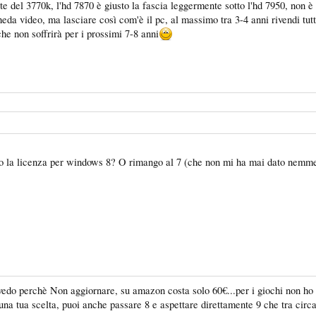
te del 3770k, l'hd 7870 è giusto la fascia leggermente sotto l'hd 7950, non è
da video, ma lasciare così com'è il pc, al massimo tra 3-4 anni rivendi tut
he non soffrirà per i prossimi 7-8 anni
 la licenza per windows 8? O rimango al 7 (che non mi ha mai dato nemmeno
do perchè Non aggiornare, su amazon costa solo 60€...per i giochi non ho a
na tua scelta, puoi anche passare 8 e aspettare direttamente 9 che tra cir