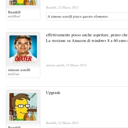
Rondell
,
23 Marzo 2013
Rondell
A
simone astolfi
piace questo elemento.
techMod
effettivamente posso anche aspettare, penso che 
La versione su Amazon di windows 8 a 60 euro è
simone astolfi
,
23 Marzo 2013
simone astolfi
techUser
Upgrade
Rondell
,
23 Marzo 2013
Rondell