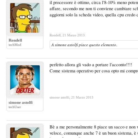
il processore è ottimo, circa l'8-10% meno poten
affare, secondo me non ti conviene cambiare sche
aggiorni solo la scheda video, quella cpu credo c
Rondell
,
21 Marzo 2013
Rondell
A
simone astolfi
piace questo elemento.
techMod
perfetto allora gli vado a portare l'acconto!!!!
Come sistema operativo per cosa opto mi compro
simone astolfi
,
21 Marzo 2013
simone astolfi
techUser
Bè a me personalmente 8 piace un sacco e non ve
veloce, comunque anche 7 è un buon sistema, è u