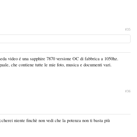
#35
scheda video é una sapphire 7870 versione OC di fabbrica a 1050hz.
guale, che contiene tutte le mie foto, musica e documenti vari.
#36
toccherei niente finchè non vedi che la potenza non ti basta più