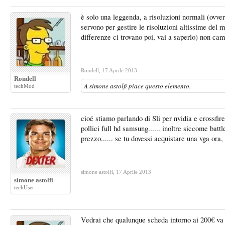
è solo una leggenda, a risoluzioni normali (ovve
servono per gestire le risoluzioni altissime del
differenze ci trovano poi, vai a saperlo) non ca
Rondell
,
17 Aprile 2013
Rondell
A
simone astolfi
piace questo elemento.
techMod
cioé stiamo parlando di Sli per nvidia e crossfir
pollici full hd samsung...... inoltre siccome batt
prezzo...... se tu dovessi acquistare una vga ora
simone astolfi
,
17 Aprile 2013
simone astolfi
techUser
Vedrai che qualunque scheda intorno ai 200€ va b