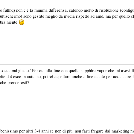
ro fullhd) non c'è la minima differenza, salendo molto di risoluzione (confi
 multischermo) sono gestite meglio da nvidia rispetto ad amd, ma per quello c
mbia niente
e x su amd giusto? Per cui alla fine con quella sapphire vapor che mi avevi li
lefield 4 esce in autunno, potrei aspettare anche a fine estate per acquistare 
, che prenderesti?
enissimo per altri 3-4 anni se non di più, non farti fregare dal marketing n