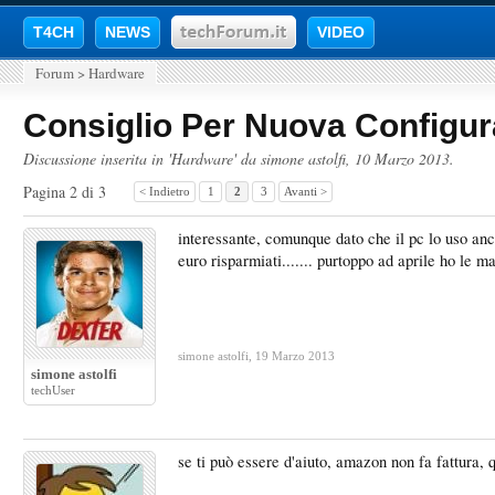
T4CH
NEWS
VIDEO
Forum
>
Hardware
Consiglio Per Nuova Configu
Discussione inserita in '
Hardware
' da
simone astolfi
,
10 Marzo 2013
.
Pagina 2 di 3
< Indietro
1
2
3
Avanti >
interessante, comunque dato che il pc lo uso anche
euro risparmiati....... purtoppo ad aprile ho le 
simone astolfi
,
19 Marzo 2013
simone astolfi
techUser
se ti può essere d'aiuto, amazon non fa fattura, q