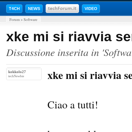
T4CH
NEWS
VIDEO
Forum
>
Software
xke mi si riavvia s
Discussione inserita in '
Softwa
xke mi si riavvia 
kokkolo27
techNewbie
Ciao a tutti!