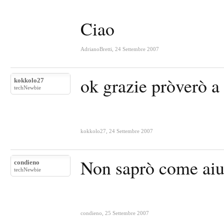
Ciao
AdrianoBretti
,
24 Settembre 2007
ok grazie pròverò a 
kokkolo27
techNewbie
kokkolo27
,
24 Settembre 2007
Non saprò come aiut
condieno
techNewbie
condieno
,
25 Settembre 2007