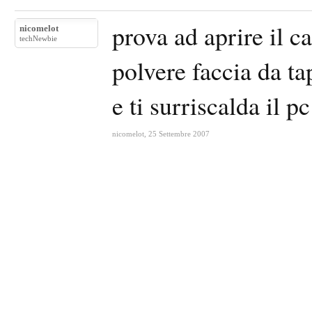
prova ad aprire il c
nicomelot
techNewbie
polvere faccia da ta
e ti surriscalda il p
nicomelot
,
25 Settembre 2007