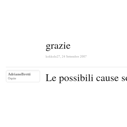
grazie
kokkolo27
,
24 Settembre 2007
Le possibili cause 
AdrianoBretti
Ospite