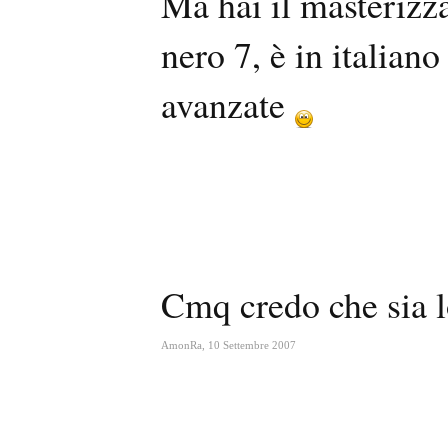
Ma hai il masterizza
nero 7, è in italiano
avanzate
Cmq credo che sia lo
AmonRa
,
10 Settembre 2007