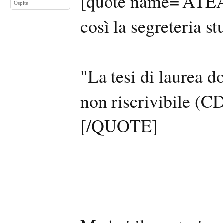
[quote name='ATEAM'
Ospite
così la segreteria st
"La tesi di laurea d
non riscrivibile (C
[/QUOTE]