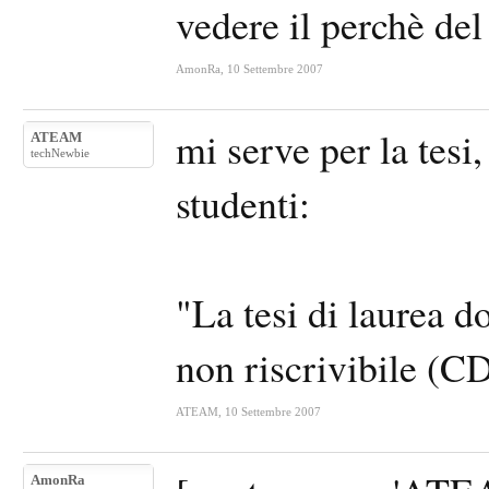
vedere il perchè de
AmonRa
,
10 Settembre 2007
mi serve per la tesi,
ATEAM
techNewbie
studenti:
"La tesi di laurea d
non riscrivibile (C
ATEAM
,
10 Settembre 2007
AmonRa