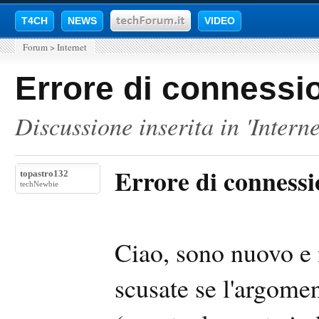
T4CH
NEWS
VIDEO
Forum
>
Internet
Errore di connessi
Discussione inserita in '
Interne
Errore di connessi
topastro132
techNewbie
Ciao, sono nuovo e n
scusate se l'argoment