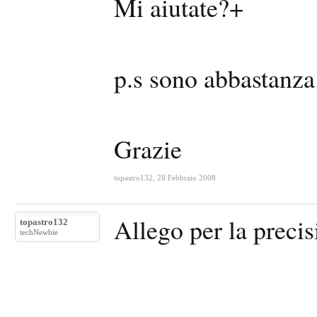
Mi aiutate?+
p.s sono abbastanza
Grazie
topastro132
,
28 Febbraio 2008
Allego per la precis
topastro132
techNewbie