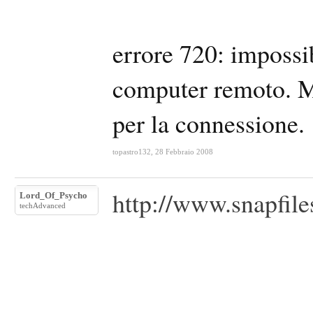
errore 720: impossib
computer remoto. Mo
per la connessione.
topastro132
,
28 Febbraio 2008
http://www.snapfil
Lord_Of_Psycho
techAdvanced