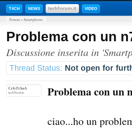
T4CH
NEWS
VIDEO
Forum
>
Smartphone
Problema con un n
Discussione inserita in '
Smart
Thread Status:
Not open for furth
Problema con un 
CrIsTiAnA
techNewbie
ciao...ho un proble