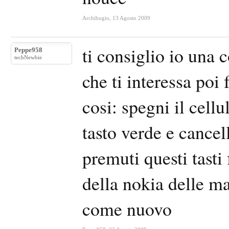
Archibugio
,
13 Agosto 2009
ti consiglio io una c
Peppe958
techNewbie
che ti interessa poi 
cosi: spegni il cellu
tasto verde e cancell
premuti questi tast
della nokia delle ma
come nuovo