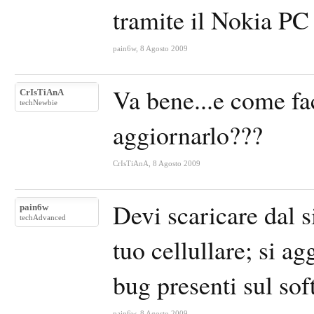
tramite il Nokia PC 
pain6w
,
8 Agosto 2009
Va bene...e come 
CrIsTiAnA
techNewbie
aggiornarlo???
CrIsTiAnA
,
8 Agosto 2009
Devi scaricare dal s
pain6w
techAdvanced
tuo cellullare; si a
bug presenti sul sof
pain6w
,
8 Agosto 2009