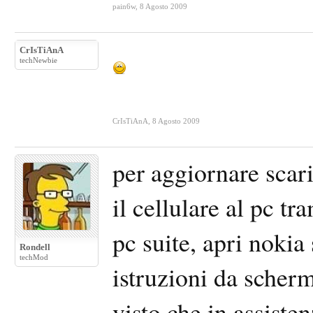
pain6w
,
8 Agosto 2009
CrIsTiAnA
techNewbie
CrIsTiAnA
,
8 Agosto 2009
per aggiornare scar
il cellulare al pc t
pc suite, apri nokia
Rondell
techMod
istruzioni da scher
visto che in assiste