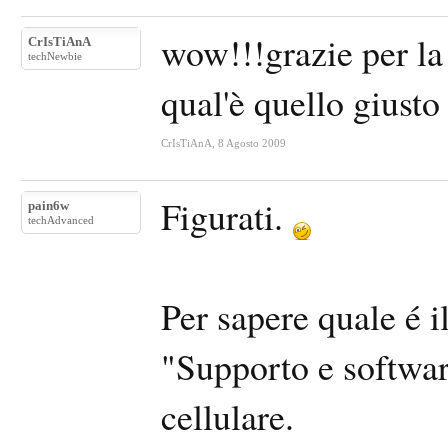
wow!!!grazie per la
CrIsTiAnA
techNewbie
qual'è quello giusto
CrIsTiAnA
,
8 Agosto 2009
Figurati.
pain6w
techAdvanced
Per sapere quale é i
"Supporto e software
cellulare.