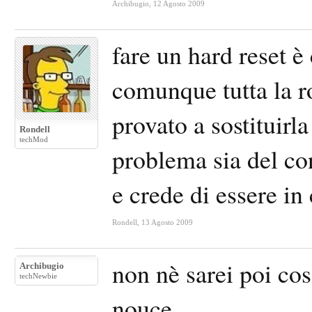
Archibugio
,
12 Agosto 2009
fare un hard reset è
comunque tutta la ro
provato a sostituirla
Rondell
techMod
problema sia del co
e crede di essere in
Rondell
,
13 Agosto 2009
non nè sarei poi cos
Archibugio
techNewbie
nouce