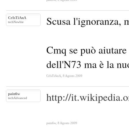
Scusa l'ignoranza, 
CrIsTiAnA
techNewbie
Cmq se può aiutare 
dell'N73 ma è la nu
CrIsTiAnA
,
8 Agosto 2009
http://it.wikipedia.
pain6w
techAdvanced
pain6w
,
8 Agosto 2009