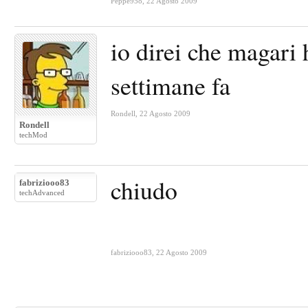
Peppe958
,
22 Agosto 2009
io direi che magari 
settimane fa
Rondell
,
22 Agosto 2009
Rondell
techMod
chiudo
fabriziooo83
techAdvanced
fabriziooo83
,
22 Agosto 2009