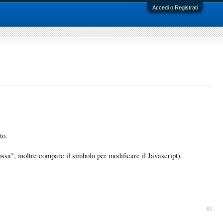
Accedi o Registrati
to.
ossa", inoltre compare il simbolo per modificare il Javascript).
#1