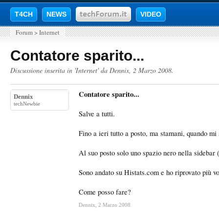
T4CH
NEWS
VIDEO
Forum
>
Internet
Contatore sparito...
Discussione inserita in '
Internet
' da
Dennix
,
2 Marzo 2008
.
Contatore sparito...
Dennix
techNewbie
Salve a tutti.
Fino a ieri tutto a posto, ma stamani, quando mi s
Al suo posto solo uno spazio nero nella sidebar (
Sono andato su Histats.com e ho riprovato più vo
Come posso fare?
Dennix
,
2 Marzo 2008