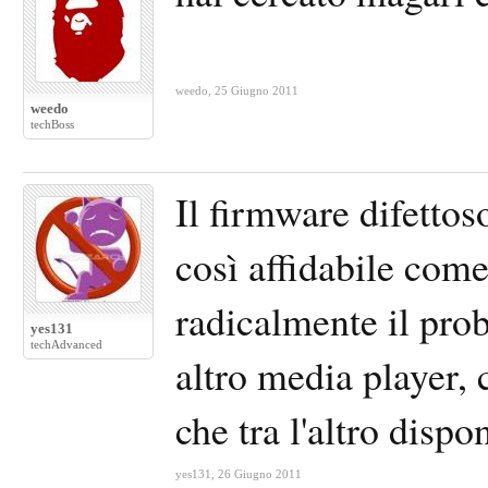
weedo
,
25 Giugno 2011
weedo
techBoss
Il firmware difetto
così affidabile come
radicalmente il pro
yes131
techAdvanced
altro media player,
che tra l'altro disp
yes131
,
26 Giugno 2011