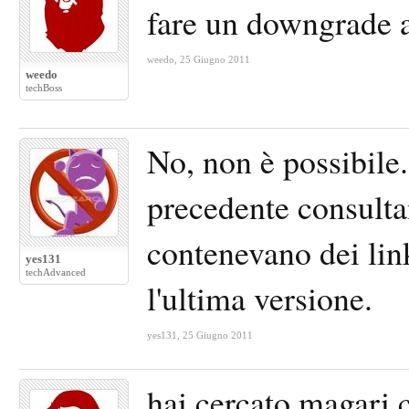
fare un downgrade 
weedo
,
25 Giugno 2011
weedo
techBoss
No, non è possibile.
precedente consulta
contenevano dei lin
yes131
techAdvanced
l'ultima versione.
yes131
,
25 Giugno 2011
hai cercato magari