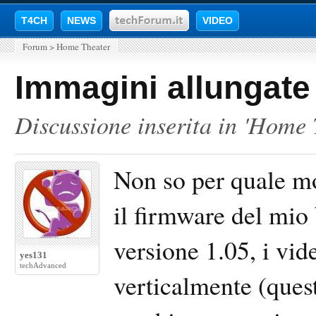
T4CH
NEWS
VIDEO
Forum
>
Home Theater
Immagini allungate 
Discussione inserita in '
Home 
Non so per quale m
il firmware del mio
versione 1.05, i vi
yes131
techAdvanced
verticalmente (ques