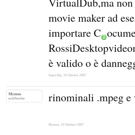
VirtualDub,ma non 
movie maker ad ese
importare C
ocumen
RossiDesktopvideono
è valido o è danneg
SuperAly
,
10 Ottobre 2007
rinominali .mpeg e v
Mymus
techNewbie
Mymus
,
10 Ottobre 2007