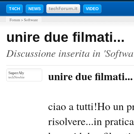
T4CH
NEWS
VIDEO
Forum
>
Software
unire due filmati...
Discussione inserita in '
Softwa
unire due filmati...
SuperAly
techNewbie
ciao a tutti!Ho un 
risolvere...in prati