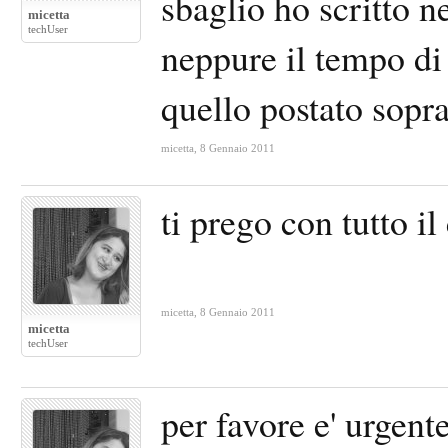
sbaglio ho scritto n
micetta
techUser
neppure il tempo di
quello postato sopra
micetta
,
8 Gennaio 2011
ti prego con tutto 
micetta
,
8 Gennaio 2011
micetta
techUser
per favore e' urgent