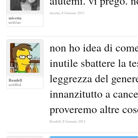
aiutemi. vi prego. 
micetta
,
8 Gennaio 2011
micetta
techUser
non ho idea di com
inutile sbattere la t
leggrezza del genere
Rondell
techMod
innanzitutto a cance
proveremo altre cos
Rondell
,
8 Gennaio 2011