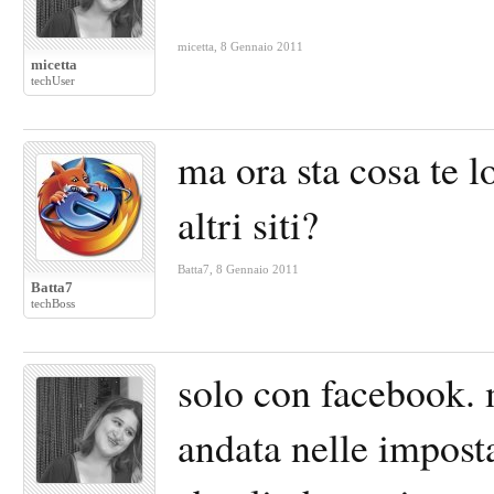
micetta
,
8 Gennaio 2011
micetta
techUser
ma ora sta cosa te 
altri siti?
Batta7
,
8 Gennaio 2011
Batta7
techBoss
solo con facebook. m
andata nelle impost