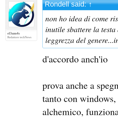
Rondell said:
↑
non ho idea di come ri
inutile sbattere la testa
el3um4s
leggrezza del genere...i
Redattore techNews
d'accordo anch'io
prova anche a spegn
tanto con windows, 
alchemico, funzion