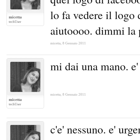
lo fa vedere il logo
micetta
techUser
aiutoooo. dimmi la
micetta
,
8 Gennaio 2011
mi dai una mano. e'
micetta
,
8 Gennaio 2011
micetta
techUser
c'e' nessuno. e' urg