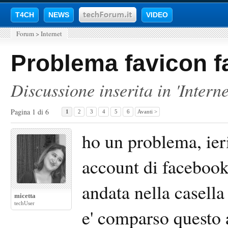
T4CH
NEWS
VIDEO
Forum
>
Internet
Problema favicon 
Discussione inserita in '
Interne
Pagina 1 di 6
1
2
3
4
5
6
Avanti >
ho un problema, ier
account di facebook
andata nella casella
micetta
techUser
e' comparso questo 