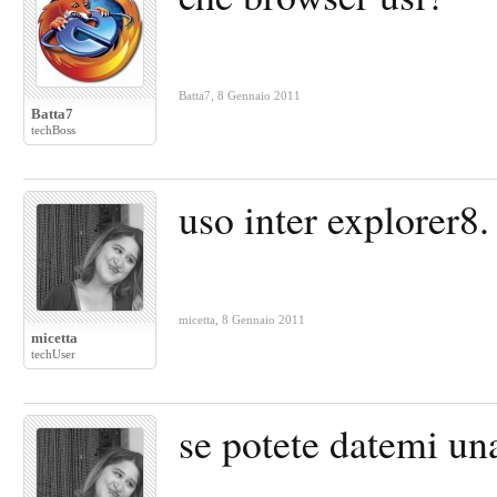
Batta7
,
8 Gennaio 2011
Batta7
techBoss
uso inter explorer8.
micetta
,
8 Gennaio 2011
micetta
techUser
se potete datemi un