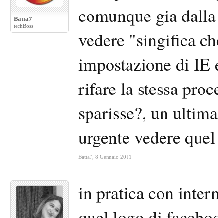
comunque gia dalla t
Batta7
techBoss
vedere "singifica c
impostazione di IE 
rifare la stessa pro
sparisse?, un ultim
urgente vedere quel
Batta7
,
8 Gennaio 2011
in pratica con inter
quel logo di faceboo