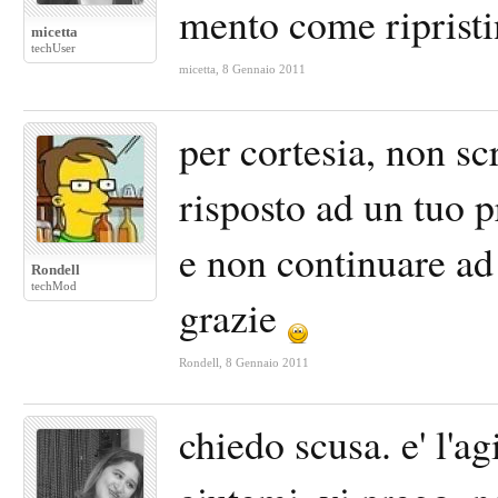
mento come ripristin
micetta
techUser
micetta
,
8 Gennaio 2011
per cortesia, non sc
risposto ad un tuo p
e non continuare ad 
Rondell
techMod
grazie
Rondell
,
8 Gennaio 2011
chiedo scusa. e' l'a