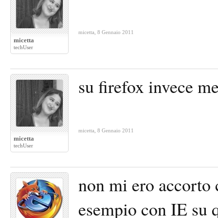
micetta
,
8 Gennaio 2011
micetta
techUser
su firefox invece me 
micetta
,
8 Gennaio 2011
micetta
techUser
non mi ero accorto 
esempio con IE su qu