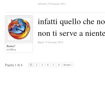
el3um4s
,
8 Gennaio 2011
infatti quello che n
non ti serve a nient
Batta7
,
8 Gennaio 2011
Batta7
techBoss
Pagina 1 di 6
1
2
3
4
5
6
Avanti >