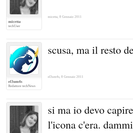
micetta
,
8 Gennaio 2011
micetta
techUser
scusa, ma il resto d
el3um4s
,
8 Gennaio 2011
el3um4s
Redattore techNews
si ma io devo capir
l'icona c'era. damm