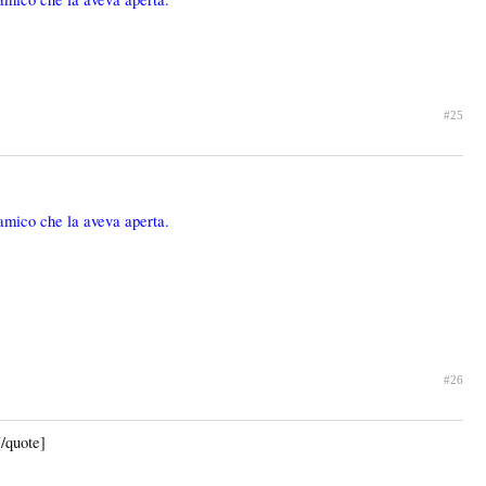
#25
 amico che la aveva aperta.
#26
[/quote]