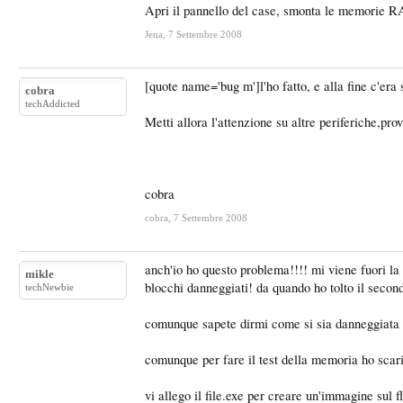
Apri il pannello del case, smonta le memorie RA
Jena
,
7 Settembre 2008
[quote name='bug m']l'ho fatto, e alla fine c'era 
cobra
techAddicted
Metti allora l'attenzione su altre periferiche,pr
cobra
cobra
,
7 Settembre 2008
anch'io ho questo problema!!!! mi viene fuori la 
mikle
blocchi danneggiati! da quando ho tolto il secon
techNewbie
comunque sapete dirmi come si sia danneggiata l
comunque per fare il test della memoria ho scari
vi allego il file.exe per creare un'immagine sul 