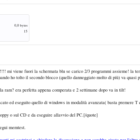
0,0 bytes
15
!! mi viene fuori la schermata blu se carico 2/3 programmi assieme! la tempe
uando ho tolto il secondo blocco (quello danneggiato molto di più) va quasi 
a ram? era perfetta appena comperata e 2 settimane dopo va in tilt!
cato ed eseguito quello di windows in modalità avanzata( basta premere T qu
floppy o sul CD e da eseguire allavvio del PC.[/quote]
segui memtest.
menti mi costringi a chiudere la discussione e non sarebbe giusto per l'altro