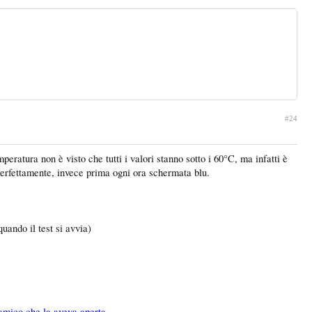
#24
ratura non è visto che tutti i valori stanno sotto i 60°C, ma infatti è
perfettamente, invece prima ogni ora schermata blu.
ando il test si avvia)
 amico che la aveva aperta.