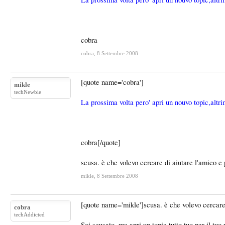
cobra
cobra
,
8 Settembre 2008
[quote name='cobra']
mikle
techNewbie
La prossima volta pero' apri un nouvo topic,altri
cobra[/quote]
scusa. è che volevo cercare di aiutare l'amico e 
mikle
,
8 Settembre 2008
[quote name='mikle']scusa. è che volevo cercare 
cobra
techAddicted
Sei scusato, ma apri un topic tutto tuo per il tuo