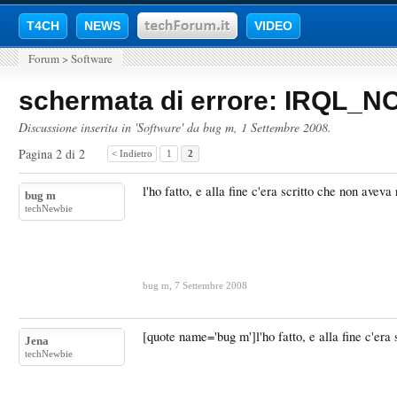
T4CH
NEWS
VIDEO
Forum
>
Software
schermata di errore: IRQL
Discussione inserita in '
Software
' da
bug m
,
1 Settembre 2008
.
Pagina 2 di 2
< Indietro
1
2
l'ho fatto, e alla fine c'era scritto che non aveva 
bug m
techNewbie
bug m
,
7 Settembre 2008
[quote name='bug m']l'ho fatto, e alla fine c'era 
Jena
techNewbie