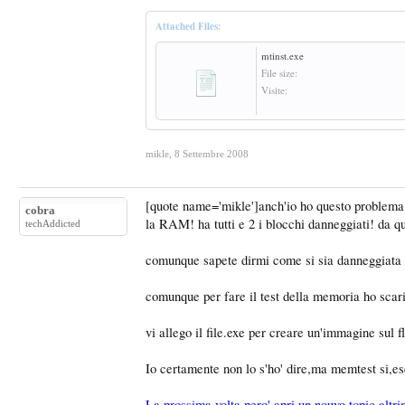
Attached Files:
mtinst.exe
File size:
Visite:
mikle
,
8 Settembre 2008
[quote name='mikle']anch'io ho questo problema!!
cobra
la RAM! ha tutti e 2 i blocchi danneggiati! da q
techAddicted
comunque sapete dirmi come si sia danneggiata l
comunque per fare il test della memoria ho scari
vi allego il file.exe per creare un'immagine sul 
Io certamente non lo s'ho' dire,ma memtest si,e
La prossima volta pero' apri un nouvo topic,altri