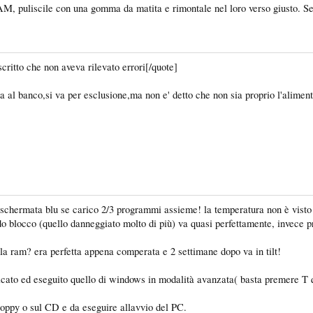
M, puliscile con una gomma da matita e rimontale nel loro verso giusto. Se 
scritto che non aveva rilevato errori[/quote]
ova al banco,si va per esclusione,ma non e' detto che non sia proprio l'alimen
schermata blu se carico 2/3 programmi assieme! la temperatura non è visto ch
do blocco (quello danneggiato molto di più) va quasi perfettamente, invece 
a ram? era perfetta appena comperata e 2 settimane dopo va in tilt!
cato ed eseguito quello di windows in modalità avanzata( basta premere T qu
floppy o sul CD e da eseguire allavvio del PC.