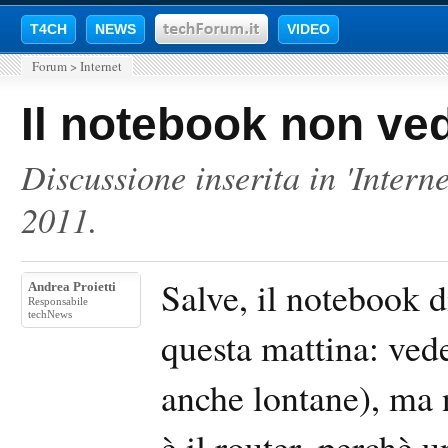
T4CH
NEWS
VIDEO
Forum
>
Internet
Il notebook non ved
Discussione inserita in '
Interne
2011
.
Salve, il notebook 
Andrea Proietti
Responsabile
techNews
questa mattina: vede
anche lontane), ma 
è il router, perchè