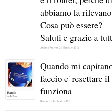
abbiamo la rilevano 
Cosa può essere?
Saluti e grazie a tutt
Andrea Proietti
,
24 Gennaio 2011
Quando mi capitano 
faccio e' resettare il 
funziona
Raullo
techUser
Raullo
,
17 Febbraio 2011