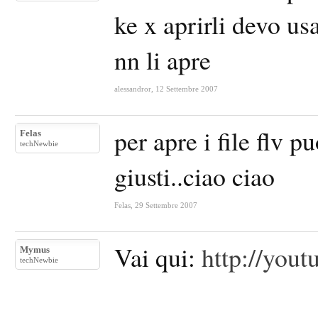
ke x aprirli devo us
nn li apre
alessandror
,
12 Settembre 2007
per apre i file flv p
Felas
techNewbie
giusti..ciao ciao
Felas
,
29 Settembre 2007
Vai qui:
http://you
Mymus
techNewbie