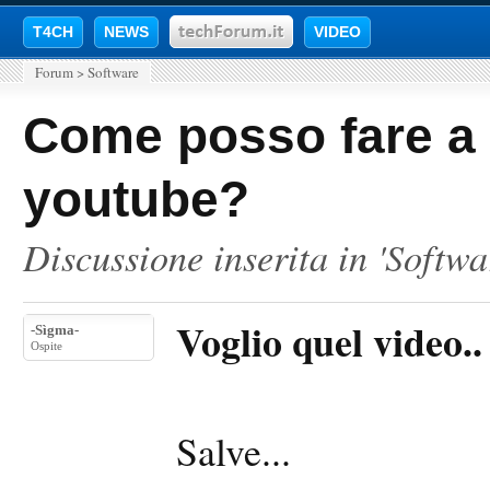
T4CH
NEWS
VIDEO
Forum
>
Software
Come posso fare a 
youtube?
Discussione inserita in '
Softwa
Voglio quel video..
-Sìgma-
Ospite
Salve...