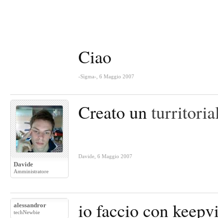
Ciao
-Sìgma-
,
6 Maggio 2007
Creato un
turritoria
Davide
,
6 Maggio 2007
Davide
Amministratore
io faccio con keepvi
alessandror
techNewbie