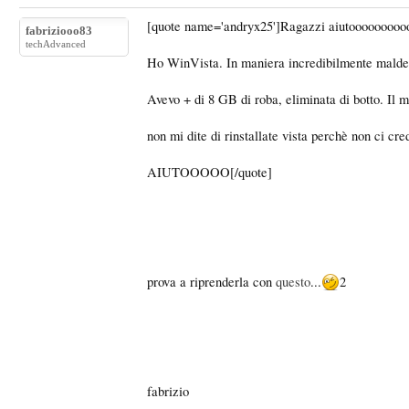
[quote name='andryx25']Ragazzi aiutooooooooo
fabriziooo83
techAdvanced
Ho WinVista. In maniera incredibilmente malde
Avevo + di 8 GB di roba, eliminata di botto. Il
non mi dite di rinstallate vista perchè non ci cre
AIUTOOOOO[/quote]
prova a riprenderla con
questo
...
2
fabrizio