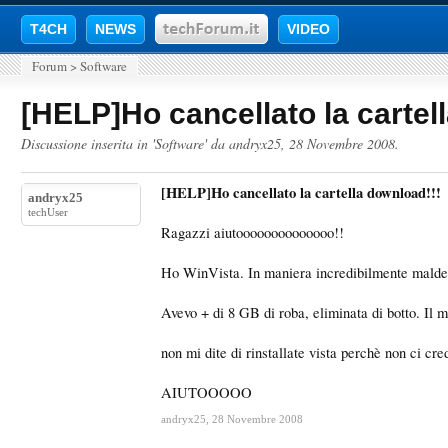
T4CH
NEWS
VIDEO
Forum
>
Software
[HELP]Ho cancellato la cartel
Discussione inserita in '
Software
' da
andryx25
,
28 Novembre 2008
.
[HELP]Ho cancellato la cartella download!!!
andryx25
techUser
Ragazzi aiutoooooooooooooo!!
Ho WinVista. In maniera incredibilmente malde
Avevo + di 8 GB di roba, eliminata di botto. Il
non mi dite di rinstallate vista perchè non ci cre
AIUTOOOOO
andryx25
,
28 Novembre 2008