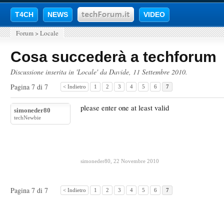
T4CH
NEWS
VIDEO
Forum
>
Locale
Cosa succederà a techforum
Discussione inserita in '
Locale
' da
Davide
,
11 Settembre 2010
.
Pagina 7 di 7
< Indietro
1
2
3
4
5
6
7
please enter one at least valid
simoneder80
techNewbie
simoneder80
,
22 Novembre 2010
Pagina 7 di 7
< Indietro
1
2
3
4
5
6
7