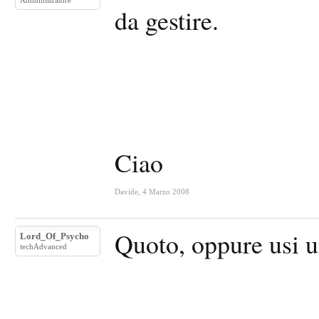
Amministratore
da gestire.
Ciao
Davide
,
4 Marzo 2008
Quoto, oppure usi 
Lord_Of_Psycho
techAdvanced