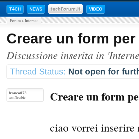
T4CH
NEWS
VIDEO
Forum
>
Internet
Creare un form per 
Discussione inserita in '
Interne
Thread Status:
Not open for furth
Creare un form per
franco073
techNewbie
ciao vorrei inserir