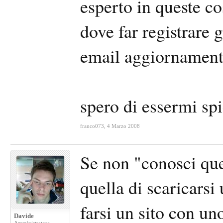
esperto in queste 
dove far registrare g
email aggiornamenti
spero di essermi sp
franco073
,
4 Marzo 2008
Se non "conosci que
quella di scaricars
farsi un sito con un
Davide