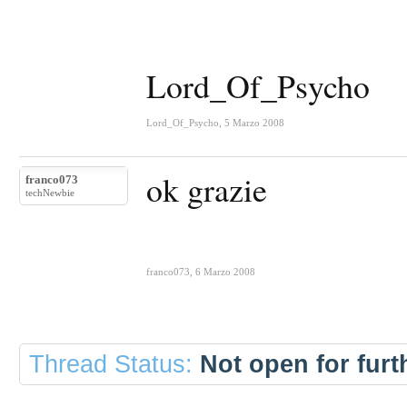
Lord_Of_Psycho
Lord_Of_Psycho
,
5 Marzo 2008
ok grazie
franco073
techNewbie
franco073
,
6 Marzo 2008
Thread Status:
Not open for furth