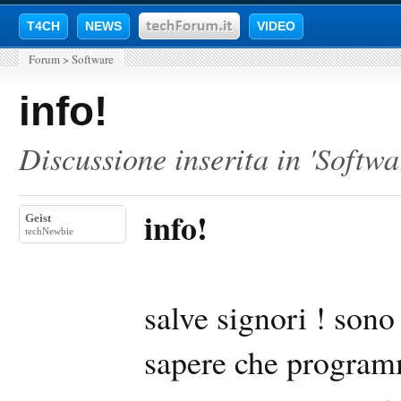
T4CH
NEWS
VIDEO
Forum
>
Software
info!
Discussione inserita in '
Softwa
info!
Geist
techNewbie
salve signori ! sono
sapere che programm