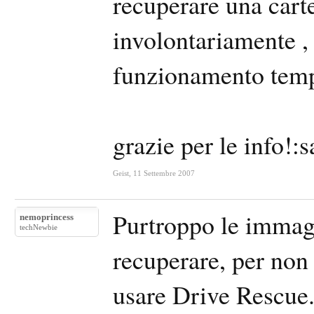
recuperare una cart
involontariamente , 
funzionamento temp
grazie per le info!:
Geist
,
11 Settembre 2007
Purtroppo le immagi
nemoprincess
techNewbie
recuperare, per non
usare Drive Rescue