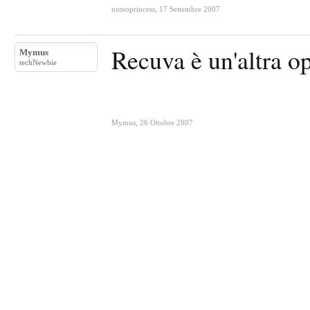
nemoprincess
,
17 Settembre 2007
Recuva è un'altra o
Mymus
techNewbie
Mymus
,
26 Ottobre 2007