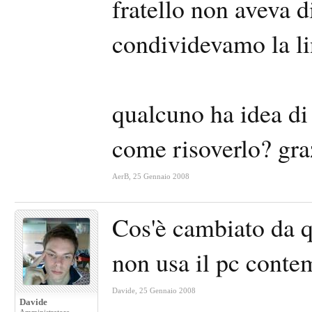
fratello non aveva d
condividevamo la lin
qualcuno ha idea di 
come risoverlo? gra
AerB
,
25 Gennaio 2008
Cos'è cambiato da q
non usa il pc conte
Davide
,
25 Gennaio 2008
Davide