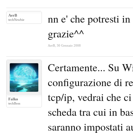
nn e' che potresti i
AerB
techNewbie
grazie^^
AerB
,
30 Gennaio 2008
Certamente... Su Wi
configurazione di re
tcp/ip, vedrai che c
Falko
techBoss
scheda tra cui in ba
saranno impostati a