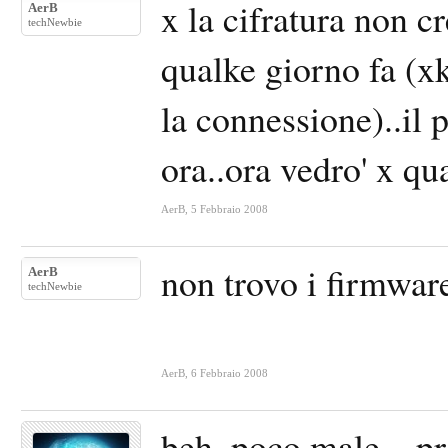
x la cifratura non c
AerB
techNewbie
qualke giorno fa (
la connessione)..il 
ora..ora vedro' x q
AerB
,
5 Febbraio 2008
non trovo i firmware
AerB
techNewbie
AerB
,
6 Febbraio 2008
beh, poco male... pr