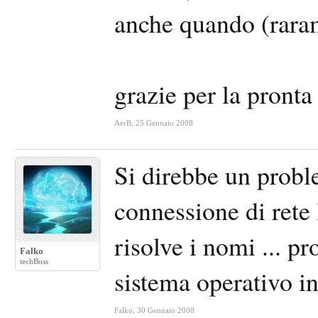
anche quando (raram
grazie per la pronta
AerB
,
25 Gennaio 2008
Si direbbe un probl
connessione di rete
risolve i nomi ... p
Falko
techBoss
sistema operativo i
Falko
,
30 Gennaio 2008