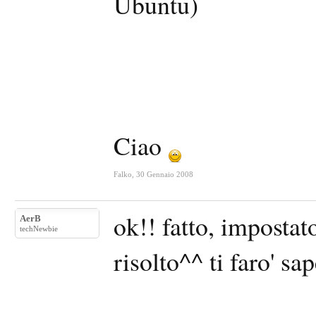
Ubuntu)
Ciao
Falko
,
30 Gennaio 2008
ok!! fatto, impostat
AerB
techNewbie
risolto^^ ti faro' sa