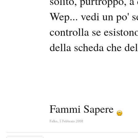
solito, purtroppo, a 
Wep... vedi un po' s
controlla se esisto
della scheda che del
Fammi Sapere
Falko
,
5 Febbraio 2008