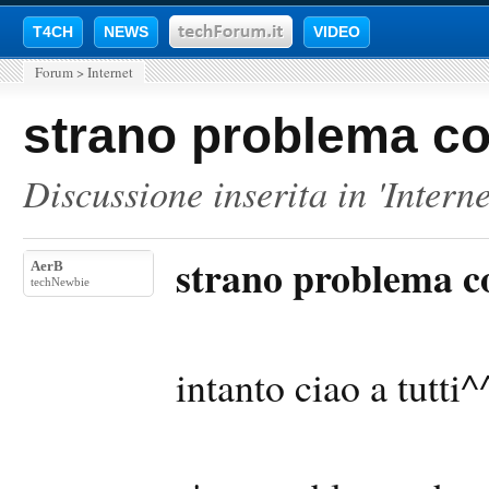
T4CH
NEWS
VIDEO
Forum
>
Internet
strano problema c
Discussione inserita in '
Interne
strano problema c
AerB
techNewbie
intanto ciao a tutti^