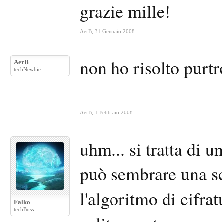
grazie mille!
AerB
,
31 Gennaio 2008
non ho risolto purt
AerB
techNewbie
AerB
,
1 Febbraio 2008
uhm... si tratta di
può sembrare una sc
l'algoritmo di cifr
Falko
techBoss