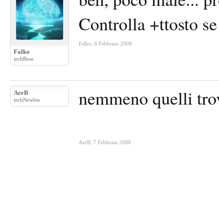
Controlla +ttosto se
Falko
,
6 Febbraio 2008
Falko
techBoss
nemmeno quelli tro
AerB
techNewbie
AerB
,
7 Febbraio 2008