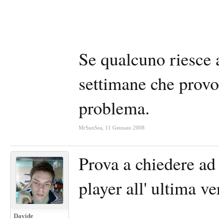
Se qualcuno riesce a
settimane che provo 
problema.
MrSunSea
,
11 Gennaio 2008
Prova a chiedere ad
player all' ultima ve
Davide