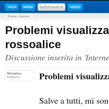
T4CH
NEWS
VIDEO
Forum
>
Internet
Problemi visualizza
rossoalice
Discussione inserita in '
Interne
Problemi visualizza
MrSunSea
techNewbie
Salve a tutti, mi so