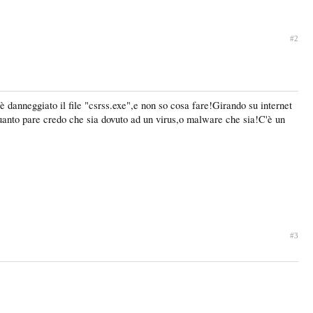
#2
danneggiato il file "csrss.exe",e non so cosa fare!Girando su internet
 quanto pare credo che sia dovuto ad un virus,o malware che sia!C'è un
#3