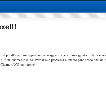
xe!!!
o il pc,all'avvio mi appare un messaggio che si è danneggiato il file "csrss.e
ve al funzionamento di XP.Però il mio problema a quanto pare credo che sia
,cCleaner,AVG,ma niente!