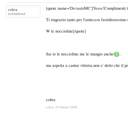
[quote name='DevastoMC']Yesss!Complimenti tecni
cobra
techAddicted
Ti ringrazio tanto per l'aiuto,era fastidiosissimo
W le noccioline[/quote]
Sai io le noccioline me le mangio anche
,
ma aspetta a cantar vittoria,non e' detto che il p
cobra
cobra
,
10 Ottobre 2008