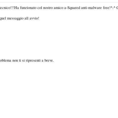
co!!!Ha funzionato col nostro amico a-Squared anti-malware free!^.^ Contr
 quel messaggio all avvio!
roblema non ti si ripresenti a breve.