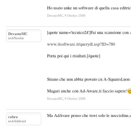
Ho usato anke un software di quella casa editr
DevastoMC
,
9 Ottobre 2008
[quote name='tecnico24']Fai una scansione con 
DevastoMC
techNewbie
www.ilsoftware.it/querydl.asp?ID=780
Porta poi qui i risultati.[/quote]
Strano che non abbia provato cn A-Squared,non 
Magari anche con Ad-Aware,ti faccio sapere!
DevastoMC
,
9 Ottobre 2008
Ma AdAvare penso che trovi solo le noccioline,
cobra
techAddicted