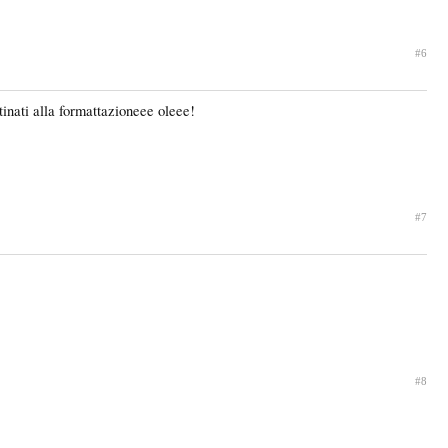
#6
inati alla formattazioneee oleee!
#7
#8