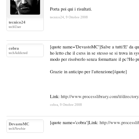
Porta poi qui i risultati.
tecnico24
,
9 Ottobre 2008
tecnico24
techUser
[quote name='DevastoMC']Salve a tutti!E' da qual
cobra
ho letto che il csrss in se stesso se si trova i
techAddicted
modo per risolverlo senza formattare il pc?Ho 
Grazie in anticipo per l'attenzione[/quote]
Link:
http://www.processlibrary.com/it/directory/
cobra
,
9 Ottobre 2008
[quote name='cobra']Link:
http://www.processlib
DevastoMC
techNewbie