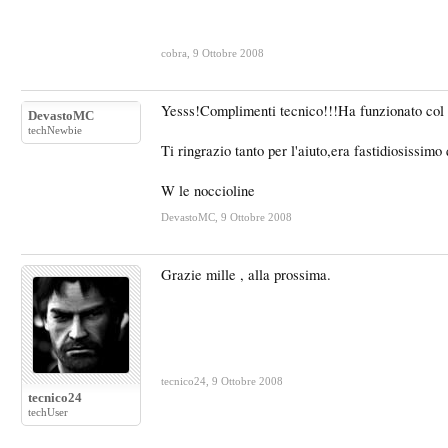
cobra
,
9 Ottobre 2008
Yesss!Complimenti tecnico!!!Ha funzionato col no
DevastoMC
techNewbie
Ti ringrazio tanto per l'aiuto,era fastidiosissimo
W le noccioline
DevastoMC
,
9 Ottobre 2008
Grazie mille , alla prossima.
tecnico24
,
9 Ottobre 2008
tecnico24
techUser