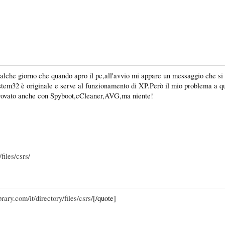
che giorno che quando apro il pc,all'avvio mi appare un messaggio che si è 
n system32 è originale e serve al funzionamento di XP.Però il mio problema a
provato anche con Spyboot,cCleaner,AVG,ma niente!
files/csrs/
rary.com/it/directory/files/csrs/
[/quote]