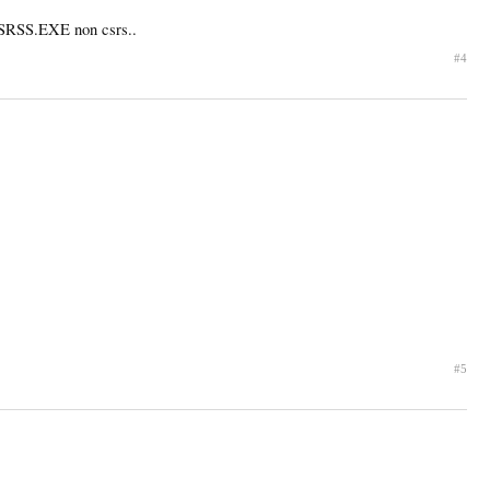
 CSRSS.EXE non csrs..
#4
#5