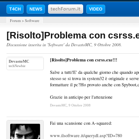
T4CH
NEWS
VIDEO
Forum
>
Software
[Risolto]Problema con csrss.e
Discussione inserita in '
Software
' da
DevastoMC
,
9 Ottobre 2008
.
[Risolto]Problema con csrss.exe!!!
DevastoMC
techNewbie
Salve a tutti!E' da qualche giorno che quando apr
stesso se si trova in system32 è originale e ser
formattare il pc?Ho provato anche con Spyboot
Grazie in anticipo per l'attenzione
DevastoMC
,
9 Ottobre 2008
Fai una scansione con A-squared:
www.ilsoftware.it/querydl.asp?ID=780