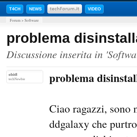
T4CH
NEWS
VIDEO
Forum
>
Software
problema disinstall
Discussione inserita in '
Softwa
problema disinstall
obit8
techNewbie
Ciao ragazzi, sono 
ddgalaxy che purtro