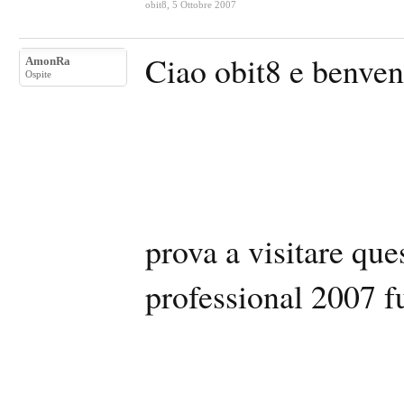
obit8
,
5 Ottobre 2007
Ciao obit8 e benve
AmonRa
Ospite
prova a visitare ques
professional 2007 f