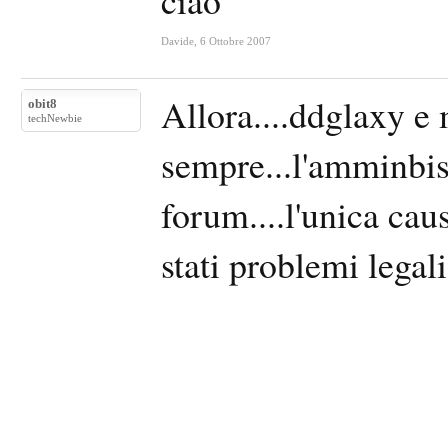
ciao
Davide
,
6 Ottobre 2007
Allora....ddglaxy e
obit8
techNewbie
sempre...l'amminbist
forum....l'unica ca
stati problemi legali.