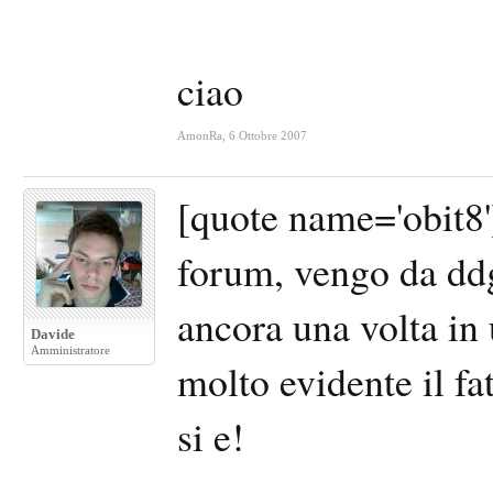
ciao
AmonRa
,
6 Ottobre 2007
[quote name='obit8'
forum, vengo da ddg
ancora una volta in 
Davide
Amministratore
molto evidente il fa
si e!