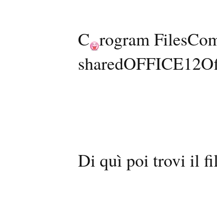
C
rogram FilesCom
sharedOFFICE12Off
Di quì poi trovi il fi