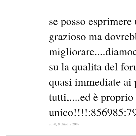
se posso esprimere 
grazioso ma dovreb
migliorare....diamoc
su la qualita del for
quasi immediate ai 
tutti,....ed è propr
unico!!!!:856985:
obit8
,
8 Ottobre 2007