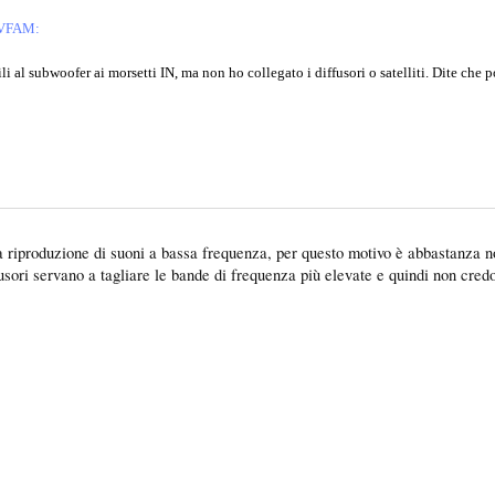
uVFAM:
ili al subwoofer ai morsetti IN, ma non ho collegato i diffusori o satelliti. Dite che
la riproduzione di suoni a bassa frequenza, per questo motivo è abbastanza no
sori servano a tagliare le bande di frequenza più elevate e quindi non credo