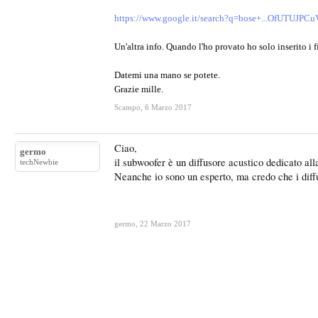
https://www.google.it/search?q=bose+...OfUTUJPC
Un'altra info. Quando l'ho provato ho solo inserito i f
Datemi una mano se potete.
Grazie mille.
Scampo
,
6 Marzo 2017
Ciao,
germo
il subwoofer è un diffusore acustico dedicato al
techNewbie
Neanche io sono un esperto, ma credo che i diffu
germo
,
22 Marzo 2017