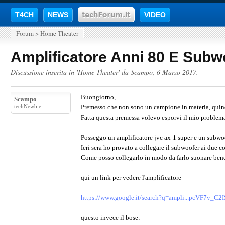
T4CH
NEWS
VIDEO
Forum
>
Home Theater
Amplificatore Anni 80 E Subw
Discussione inserita in '
Home Theater
' da
Scampo
,
6 Marzo 2017
.
Buongiorno,
Scampo
techNewbie
Premesso che non sono un campione in materia, quindi
Fatta questa premessa volevo esporvi il mio problem
Posseggo un amplificatore jvc ax-1 super e un subwo
Ieri sera ho provato a collegare il subwoofer ai due co
Come posso collegarlo in modo da farlo suonare ben
qui un link per vedere l'amplificatore
https://www.google.it/search?q=ampli...pcVF7v_C
questo invece il bose: