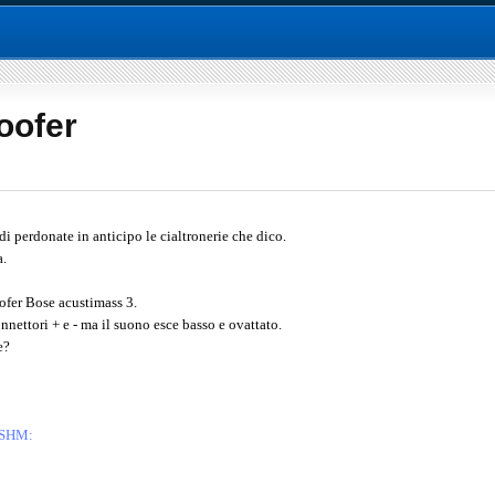
oofer
 perdonate in anticipo le cialtronerie che dico.
a.
ofer Bose acustimass 3.
nnettori + e - ma il suono esce basso e ovattato.
e?
2ISHM: