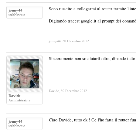
Sono riuscito a collegarmi al router tramite l'i
jonny44
techNewbie
Digitando tracert google.it al prompt dei comandi
jonny44
,
30 Dicembre 2012
Sinceramente non so aiutarti oltre, dipende tutto
Davide
,
30 Dicembre 2012
Davide
Amministratore
Ciao Davide, tutto ok ! Ce l'ho fatta il router 
jonny44
techNewbie