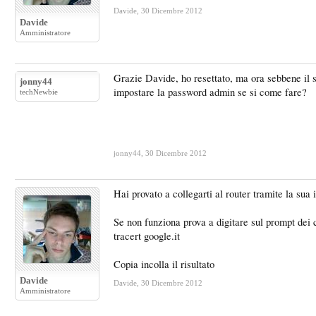
Davide
,
30 Dicembre 2012
Davide
Amministratore
Grazie Davide, ho resettato, ma ora sebbene il se
jonny44
impostare la password admin se si come fare?
techNewbie
jonny44
,
30 Dicembre 2012
Hai provato a collegarti al router tramite la sua 
Se non funziona prova a digitare sul prompt dei 
tracert google.it
Copia incolla il risultato
Davide
Davide
,
30 Dicembre 2012
Amministratore