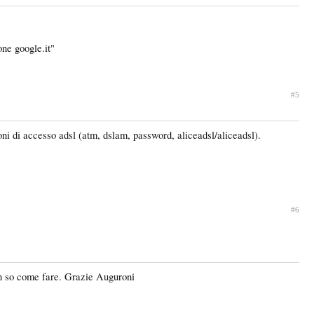
one google.it"
#5
oni di accesso adsl (atm, dslam, password, aliceadsl/aliceadsl).
#6
non so come fare. Grazie Auguroni