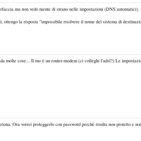
nterfaccia ma non vedo niente di strano nelle impostazioni (DNS automatici).
, ottengo la risposta "impossibile risolvere il nome del sistema di destinazi
 da molte cose... Il tuo è un router-modem (ci colleghi l'adsl?) Le impostazi
funziona. Ora vorrei proteggerlo con password perchè risulta non protetto e 