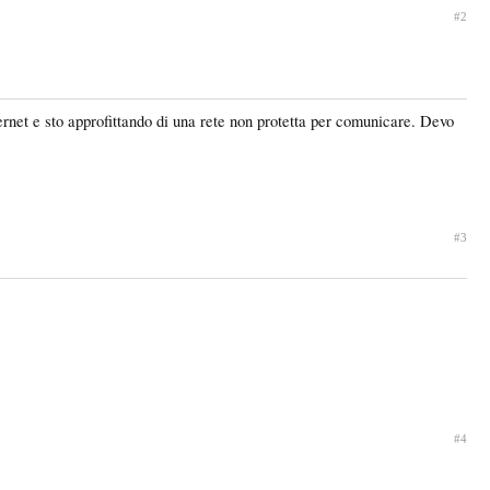
#2
ternet e sto approfittando di una rete non protetta per comunicare. Devo
#3
#4