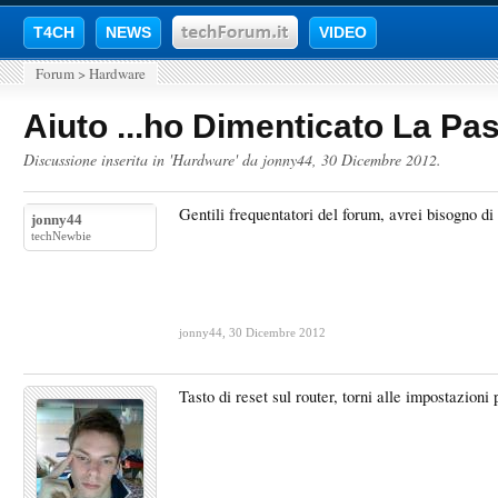
T4CH
NEWS
VIDEO
Forum
>
Hardware
Aiuto ...ho Dimenticato La Pas
Discussione inserita in '
Hardware
' da
jonny44
,
30 Dicembre 2012
.
Gentili frequentatori del forum, avrei bisogno d
jonny44
techNewbie
jonny44
,
30 Dicembre 2012
Tasto di reset sul router, torni alle impostazioni 