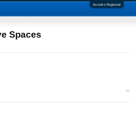
Accedi o Registrati
ive Spaces
#1