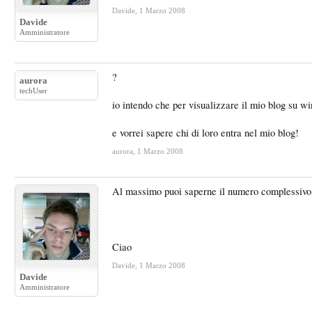
Davide
,
1 Marzo 2008
Davide
Amministratore
?
aurora
techUser
io intendo che per visualizzare il mio blog su wi
e vorrei sapere chi di loro entra nel mio blog!
aurora
,
1 Marzo 2008
Al massimo puoi saperne il numero complessivo, 
Ciao
Davide
,
1 Marzo 2008
Davide
Amministratore