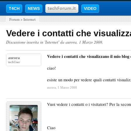
T4CH
NEWS
VIDEO
Forum
>
Internet
Vedere i contatti che visuali
Discussione inserita in '
Internet
' da
aurora
,
1 Marzo 2008
.
Vedere i contatti che visualizzano il mio bl
aurora
techUser
ciao!
esiste un modo per vedere quali contatti visuali
aurora
,
1 Marzo 2008
Vuoi vedere i contatti o i visitatori? Per la se
Ciao